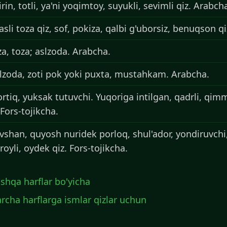
in, totli, ya'ni yoqimtoy, suyukli, sevimli qiz. Arabch
sli toza qiz, sof, pokiza, qalbi g'uborsiz, benuqson q
za, toza; aslzoda. Arabcha.
slzoda, zoti pok yoki puxta, mustahkam. Arabcha.
rtiq, yuksak tutuvchi. Yuqoriga intilgan, qadrli, qimma
Fors-tojikcha.
shan, quyosh nuridek porloq, shul'ador, yondiruvchi,
royli, oydek qiz. Fors-tojikcha.
shqa harflar bo'yicha
rcha harflarga ismlar qizlar uchun