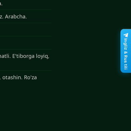
a.
iz. Arabcha.
Ingliz & Rus tili
tli. E'tiborga loyiq,
 otashin. Ro'za