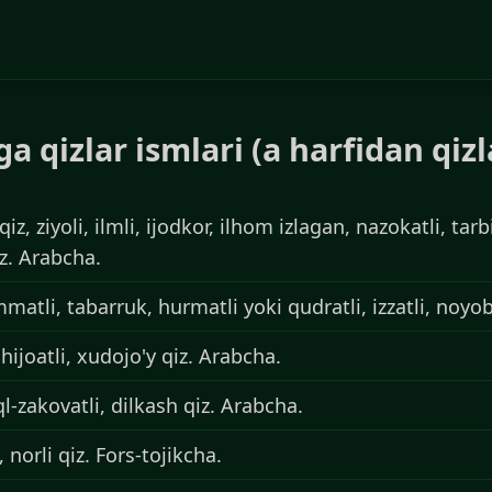
ga qizlar ismlari (a harfidan qizl
z, ziyoli, ilmli, ijodkor, ilhom izlagan, nazokatli, tarbi
iz. Arabcha.
mmatli, tabarruk, hurmatli yoki qudratli, izzatli, noyo
shijoatli, xudojo'y qiz. Arabcha.
l-zakovatli, dilkash qiz. Arabcha.
 norli qiz. Fors-tojikcha.