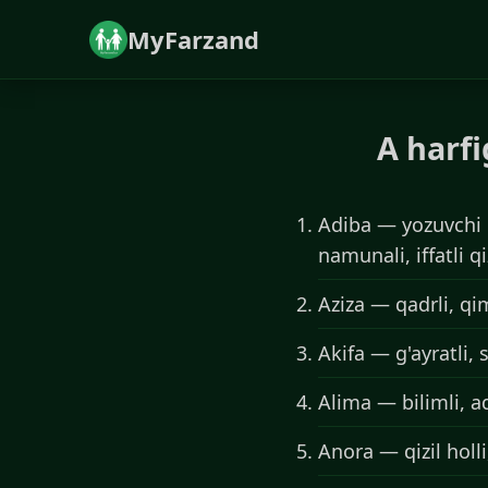
MyFarzand
A harfi
Adiba — yozuvchi qi
namunali, iffatli q
Aziza — qadrli, qi
Akifa — g'ayratli, 
Alima — bilimli, aq
Anora — qizil holli,