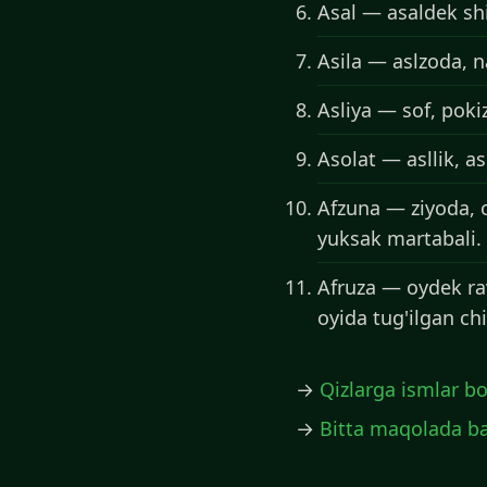
Asal — asaldek shir
Asila — aslzoda, na
Asliya — sof, poki
Asolat — asllik, a
Afzuna — ziyoda, o
yuksak martabali. 
Afruza — oydek rav
oyida tug'ilgan chi
→
Qizlarga ismlar bo
→
Bitta maqolada ba