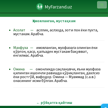
MyFarzand.uz
Ҳимояланган, мустаҳкам
Асолат —
асллик, аслзода, зоти пок ёки пухта,
мустаҳкам. Арабча.
Махфуза —
ҳимояланган, муҳофазага олинган ёки
қўрғон, қаср, қалъадек мустаҳкам бақувват,
енгилмас. Арабча.
Омина —
омонликда сақланувчи, яъни муҳофаза
қилинган ишончли равишда қўриқланган, дахлсиз
ёки ростгўй, вафодор. Омина — Муҳаммад (с.а.в.)
онасининг исми бўлган. Арабча.
←
рўйҳатга қайтиш