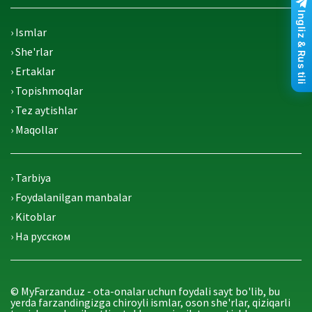
Ingliz & Rus tili
› Ismlar
› She'rlar
› Ertaklar
› Topishmoqlar
› Tez aytishlar
› Maqollar
› Tarbiya
› Foydalanilgan manbalar
› Kitoblar
› На русском
© MyFarzand.uz - ota-onalar uchun foydali sayt bo'lib, bu
yerda farzandingizga chiroyli ismlar, oson she'rlar, qiziqarli