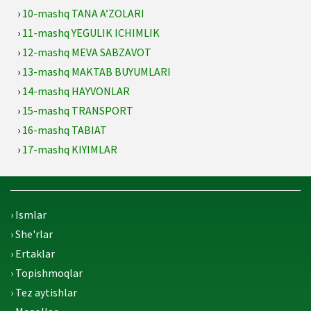
›
10-mashq TANA A’ZOLARI
›
11-mashq YEGULIK ICHIMLIK
›
12-mashq MEVA SABZAVOT
›
13-mashq MAKTAB BUYUMLARI
›
14-mashq HAYVONLAR
›
15-mashq TRANSPORT
›
16-mashq TABIAT
›
17-mashq KIYIMLAR
› Ismlar
› She'rlar
› Ertaklar
› Topishmoqlar
› Tez aytishlar