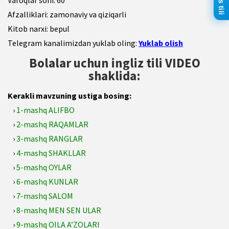
Varoqlar soni: 60
Afzalliklari: zamonaviy va qiziqarli
Kitob narxi: bepul
Telegram kanalimizdan yuklab oling:
Yuklab olish
Bolalar uchun ingliz tili VIDEO
shaklida:
Kerakli mavzuning ustiga bosing:
›
1-mashq ALIFBO
›
2-mashq RAQAMLAR
›
3-mashq RANGLAR
›
4-mashq SHAKLLAR
›
5-mashq OYLAR
›
6-mashq KUNLAR
›
7-mashq SALOM
›
8-mashq MEN SEN ULAR
›
9-mashq OILA A’ZOLARI