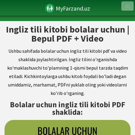
MyFarzand.uz
Ingliz tili kitobi bolalar uchun |
Bepul PDF + Video
Ushbu sahifada bolalar uchun ingliz tili kitobi pdf va video
shaklida joylashtirilgan. Ingliz tilini o'rganishda
ko'maklashuvchi to'plamning 1-qismi bepul tarzda taqdim
etiladi. Kichkintoylarga ushbu kitob foydali bo'ladi degan
umiddamiz, marhamat, PDFni yuklab oling yoki videolarni
ko'rib o'rganing.
Bolalar uchun ingliz tili kitobi PDF
shaklida: