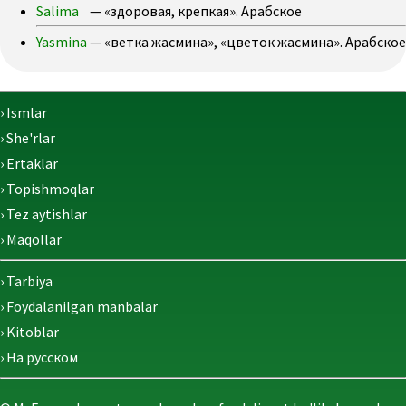
Salima
— «здоровая, крепкая». Арабское
Yasmina
— «ветка жасмина», «цветок жасмина». Арабское
› Ismlar
› She'rlar
› Ertaklar
› Topishmoqlar
› Tez aytishlar
› Maqollar
› Tarbiya
› Foydalanilgan manbalar
› Kitoblar
› На русском