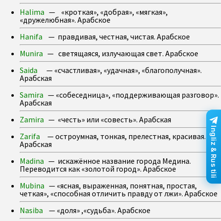
Halima
— «кроткая», «добрая», «мягкая»,
«дружелюбная». Арабское
Hanifa
— правдивая, честная, чистая. Арабское
Munira
— светящаяся, излучающая свет. Арабское
Saida
— «счастливая», «удачная», «благополучная».
Арабская
Samira
— «собеседница», «поддерживающая разговор».
Арабская
Zamira
— «честь» или «совесть». Арабская
Ingliz & Rus tili
Zarifa
— остроумная, тонкая, прелестная, красивая.
Арабская
Madina
— искажённое название города Медина.
Переводится как «золотой город». Арабское
Mubina
— «ясная, выраженная, понятная, простая,
четкая», «способная отличить правду от лжи». Арабское
Nasiba
— «доля» ,«судьба». Арабское