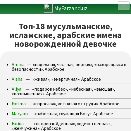
MyFarzand.uz
Топ-18 мусульманские,
исламские, арабские имена
новорожденной девочке
Amina
— «надёжная, честная, верная», «находящаяся в
безопасности». Арабское
Aisha
— «живая», «энергичная». Арабское
Aliya
— «подарок небес», «небесная», «высшая»,
«возвышенная». Арабское
Fatima
— «взрослая», «отнятая от груди». Арабское
Maryam
— «набожная, служащая Богу». Арабское
Farida
— «непревзойдённая», «единственная»,
«жемчужина». Арабское