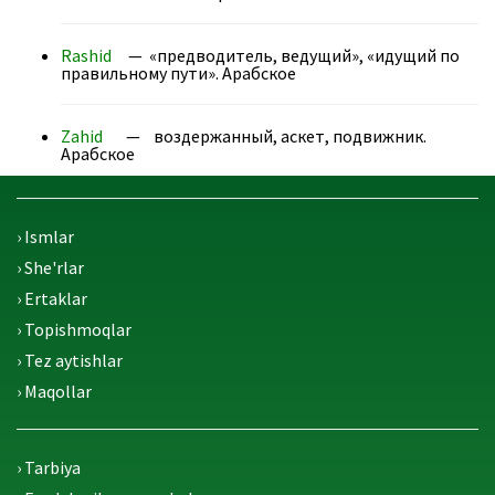
Rashid
— «предводитель, ведущий», «идущий по
правильному пути». Арабское
Zahid
— воздержанный, аскет, подвижник.
Арабское
› Ismlar
› She'rlar
› Ertaklar
› Topishmoqlar
› Tez aytishlar
› Maqollar
› Tarbiya