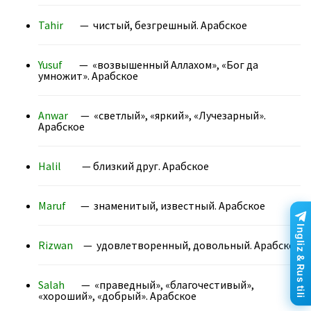
Tahir
— чистый, безгрешный. Арабское
Yusuf
— «возвышенный Аллахом», «Бог да
умножит». Арабское
Anwar
— «светлый», «яркий», «Лучезарный».
Арабское
Halil
— близкий друг. Арабское
Maruf
— знаменитый, известный. Арабское
Ingliz & Rus tili
Rizwan
— удовлетворенный, довольный. Арабское
Salah
— «праведный», «благочестивый»,
«хороший», «добрый». Арабское