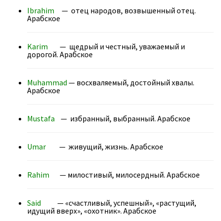
Ibrahim
— отец народов, возвышенный отец.
Арабское
Karim
— щедрый и честный, уважаемый и
дорогой. Арабское
Muhammad
— восхваляемый, достойный хвалы.
Арабское
Mustafa
— избранный, выбранный. Арабское
Umar
— живущий, жизнь. Арабское
Rahim
— милостивый, милосердный. Арабское
Said
— «счастливый, успешный», «растущий,
идущий вверх», «охотник». Арабское