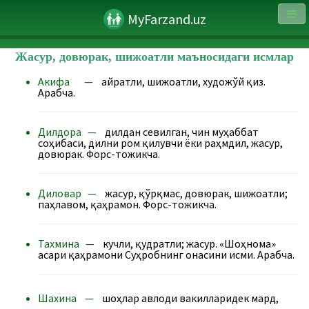
MyFarzand.uz
Жасур, довюрак, шижоатли маъносидаги исмлар
Акифа —
ғайратли, шижоатли, художўй қиз.
Арабча.
Дилдора —
дилдан севилган, чин муҳаббат
соҳибаси, дилни ром қилувчи ёки раҳмдил, жасур,
довюрак. Форс-тожикча.
Диловар —
жасур, қўрқмас, довюрак, шижоатли;
паҳлавом, қаҳрамон. Форс-тожикча.
Тахмина —
кучли, қудратли; жасур. «Шоҳнома»
асари қаҳрамони Суҳробнинг онасини исми. Арабча.
Шахина —
шоҳлар авлоди вакилларидек мард,