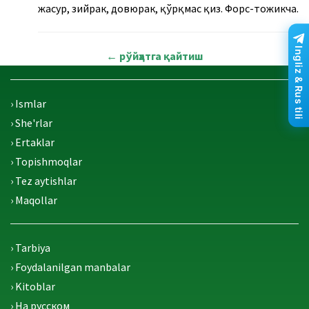
жасур, зийрак, довюрак, қўрқмас қиз. Форс-тожикча.
Ingliz & Rus tili
←
рўйҳатга қайтиш
› Ismlar
› She'rlar
› Ertaklar
› Topishmoqlar
› Tez aytishlar
› Maqollar
› Tarbiya
› Foydalanilgan manbalar
› Kitoblar
› На русском