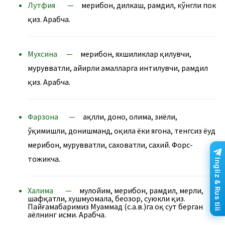
Лутфия —
меҳрибон, дилкаш, раҳмдил, кўнгли пок
қиз. Арабча.
Мухсина —
меҳрибон, яхшиликлар қилувчи,
мурувватли, ҳайирли амалларга интилувчи, раҳмдил
қиз. Арабча.
Фарзона —
а
қлли, доно, олима, зиёли,
ўқимишли, донишманд, оқила ёки ягона, тенгсиз ёҳуд
меҳрибон, мурувватли, саховатли, сахий.
Форс-
тожикча.
Ingliz & Rus tili
Халима —
мулойим, меҳрибон, раҳмдил, меҳрли,
шафқатли, хушмуомала, беозор, суюкли қиз.
Пайғамабаримиз Муҳаммад (с.а.в.)га оқ сут берган
аёлнинг исми. Арабча.