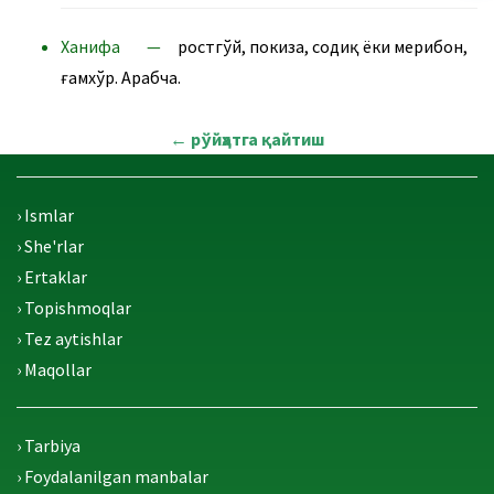
Ханифа —
ростгўй, покиза, содиқ ёки меҳрибон,
ғамхўр. Арабча.
←
рўйҳатга қайтиш
› Ismlar
› She'rlar
› Ertaklar
› Topishmoqlar
› Tez aytishlar
› Maqollar
› Tarbiya
› Foydalanilgan manbalar