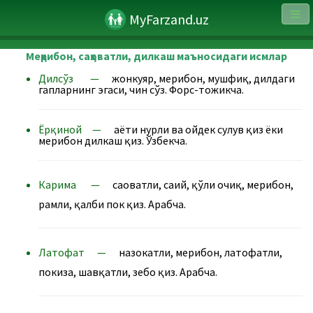
MyFarzand.uz
Меҳрибон, саҳоватли, дилкаш маъносидаги исмлар
Дилсўз —
жонкуяр, меҳрибон, мушфиқ, дилдаги
гапларнинг эгаси, чин сўз. Форс-тожикча.
Ёрқиной —
ҳаёти нурли ва ойдек сулув қиз ёки
меҳрибон дилкаш қиз. Ўзбекча.
Карима —
с
аҳоватли, саҳий, қўли очиқ, меҳрибон,
раҳмли, қалби пок қиз. Арабча.
Латофат
—
назокатли, меҳрибон, латофатли,
покиза, шавқатли, зебо қиз. Арабча.