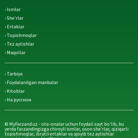
› Ismlar
› She'rlar
› Ertaklar
› Topishmoqlar
› Tez aytishlar
› Maqollar
› Tarbiya
› Foydalanilgan manbalar
› Kitoblar
› На русском
© MyFarzand.uz - ota-onalar uchun foydali sayt bo'lib, bu
yerda farzandingizga chiroyli ismlar, oson she'rlar, qiziqarli
topishmoqlar, ibratli ertaklar va ajoyib tez aytishlar