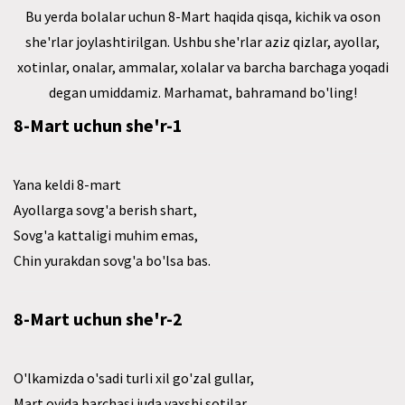
Bu yerda bolalar uchun 8-Mart haqida qisqa, kichik va oson
she'rlar joylashtirilgan. Ushbu she'rlar aziz qizlar, ayollar,
xotinlar, onalar, ammalar, xolalar va barcha barchaga yoqadi
degan umiddamiz. Marhamat, bahramand bo'ling!
8-Mart uchun she'r-1
Yana keldi 8-mart
Ayollarga sovg'a berish shart,
Sovg'a kattaligi muhim emas,
Chin yurakdan sovg'a bo'lsa bas.
8-Mart uchun she'r-2
O'lkamizda o'sadi turli xil go'zal gullar,
Mart oyida barchasi juda yaxshi sotilar,