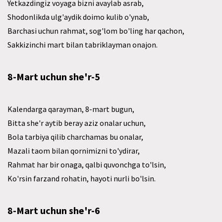
Yetkazdingiz voyaga bizni avaylab asrab,
Shodonlikda ulg'aydik doimo kulib o'ynab,
Barchasi uchun rahmat, sog'lom bo'ling har qachon,
Sakkizinchi mart bilan tabriklayman onajon.
8-Mart uchun she'r-5
Kalendarga qarayman, 8-mart bugun,
Bitta she'r aytib beray aziz onalar uchun,
Bola tarbiya qilib charchamas bu onalar,
Mazali taom bilan qornimizni to'ydirar,
Rahmat har bir onaga, qalbi quvonchga to'lsin,
Ko'rsin farzand rohatin, hayoti nurli bo'lsin.
8-Mart uchun she'r-6