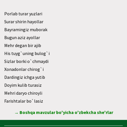
Porlab turar yuzlari
Surar shirin hayollar
Bayramingiz muborak
Bugun aziz ayollar
Mehr degan bir ajib
His tuyg`uning bulog`i
Sizlar borki o`chmaydi
Xonadonlar chirog`i
Dardingiz ichga yutib
Doyim kulib turasiz
Mehri daryo chiroyli
Farishtalar bo`lasiz
→ Boshqa mavzular bo'yicha o'zbekcha she'rlar