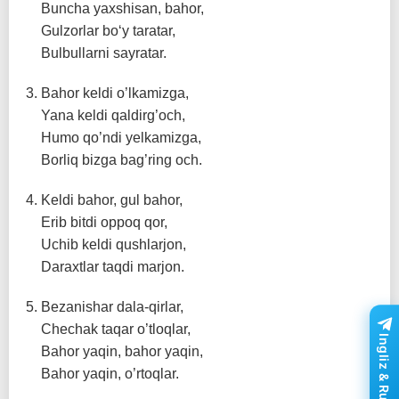
Buncha yaxshisan, bahor,
Gulzorlar bo‘y taratar,
Bulbullarni sayratar.
Bahor keldi o’lkamizga,
Yana keldi qaldirg’och,
Humo qo’ndi yelkamizga,
Borliq bizga bag’ring och.
Keldi bahor, gul bahor,
Erib bitdi oppoq qor,
Uchib keldi qushlarjon,
Daraxtlar taqdi marjon.
Bezanishar dala-qirlar,
Chechak taqar o’tloqlar,
Ingliz & Rus tili
Bahor yaqin, bahor yaqin,
Bahor yaqin, o’rtoqlar.