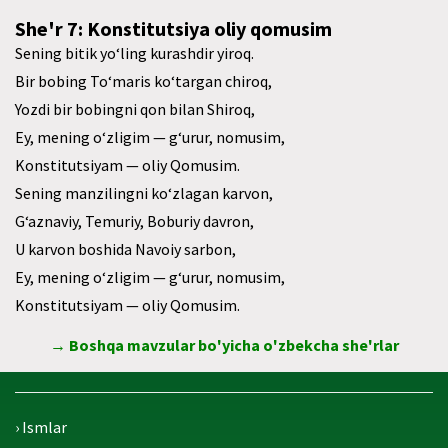
She'r 7: Konstitutsiya oliy qomusim
Sening bitik yo‘ling kurashdir yiroq.
Bir bobing To‘maris ko‘targan chiroq,
Yozdi bir bobingni qon bilan Shiroq,
Ey, mening o‘zligim — g‘urur, nomusim,
Konstitutsiyam — oliy Qomusim.
Sening manzilingni ko‘zlagan karvon,
G‘aznaviy, Temuriy, Boburiy davron,
U karvon boshida Navoiy sarbon,
Ey, mening o‘zligim — g‘urur, nomusim,
Konstitutsiyam — oliy Qomusim.
→ Boshqa mavzular bo'yicha o'zbekcha she'rlar
› Ismlar