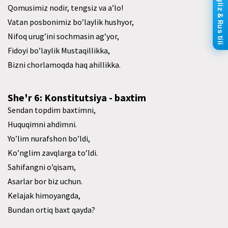
Ingliz & Rus tili
Qomusimiz nodir, tengsiz va a’lo!
Vatan posbonimiz bo’laylik hushyor,
Nifoq urug’ini sochmasin ag’yor,
Fidoyi bo’laylik Mustaqillikka,
Bizni chorlamoqda haq ahillikka.
She'r 6: Konstitutsiya - baxtim
Sendan topdim baxtimni,
Huquqimni ahdimni.
Yo’lim nurafshon bo’ldi,
Ko’nglim zavqlarga to’ldi.
Sahifangni o’qisam,
Asarlar bor biz uchun.
Kelajak himoyangda,
Bundan ortiq baxt qayda?