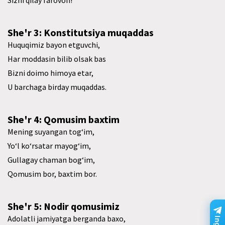
She'r 3: Konstitutsiya muqaddas
Huquqimiz bayon etguvchi,
Har moddasin bilib olsak bas
Bizni doimo himoya etar,
U barchaga birday muqaddas.
She'r 4: Qomusim baxtim
Mening suyangan tog‘im,
Yo‘l ko‘rsatar mayog‘im,
Gullagay chaman bog‘im,
Qomusim bor, baxtim bor.
She'r 5: Nodir qomusimiz
Adolatli jamiyatga berganda baxo,