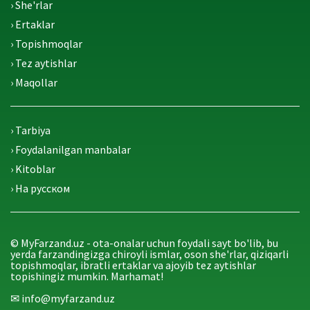
› She'rlar
› Ertaklar
› Topishmoqlar
› Tez aytishlar
› Maqollar
› Tarbiya
› Foydalanilgan manbalar
› Kitoblar
› На русском
© MyFarzand.uz - ota-onalar uchun foydali sayt bo'lib, bu
yerda farzandingizga chiroyli ismlar, oson she'rlar, qiziqarli
topishmoqlar, ibratli ertaklar va ajoyib tez aytishlar
topishingiz mumkin. Marhamat!
✉ info@myfarzand.uz