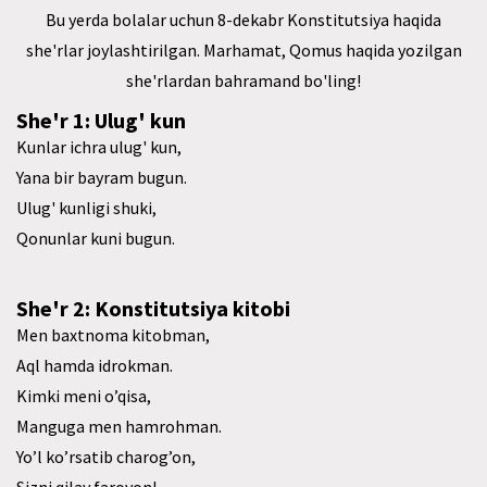
Bu yerda bolalar uchun 8-dekabr Konstitutsiya haqida
she'rlar joylashtirilgan. Marhamat, Qomus haqida yozilgan
she'rlardan bahramand bo'ling!
She'r 1: Ulug' kun
Kunlar ichra ulug' kun,
Yana bir bayram bugun.
Ulug' kunligi shuki,
Qonunlar kuni bugun.
She'r 2: Konstitutsiya kitobi
Men baxtnoma kitobman,
Aql hamda idrokman.
Kimki meni o’qisa,
Manguga men hamrohman.
Yo’l ko’rsatib charog’on,
Sizni qilay farovon!