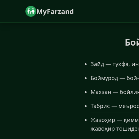
MyFarzand
Бо
Зайд — туҳфа, и
Боймурод — бой-б
Махзан — бойлик,
Табрис — меърос,
Жавоҳир — қимма
жавоҳир тошидек