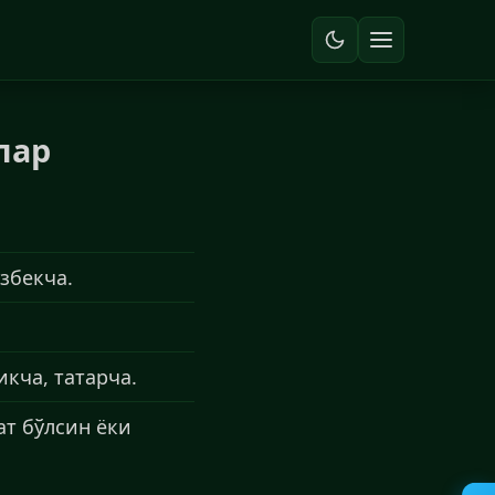
лар
збекча.
кча, татарча.
ат бўлсин ёки