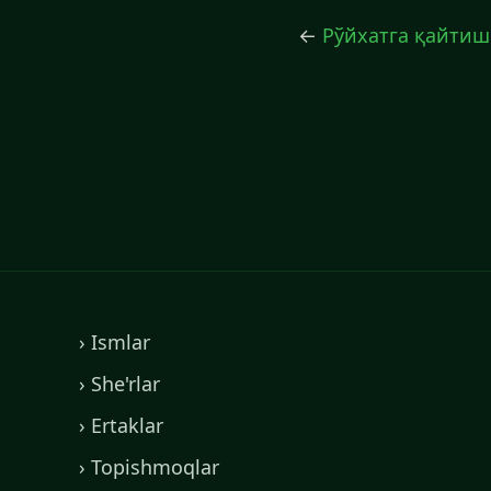
←
Рўйхатга қайтиш
› Ismlar
› She'rlar
› Ertaklar
› Topishmoqlar