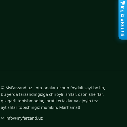
Ingliz & Rus tili
© MyFarzand.uz - ota-onalar uchun foydali sayt bo'lib,
bu yerda farzandingizga chiroyli ismlar, oson she'rlar,
qiziqarli topishmoqlar, ibratli ertaklar va ajoyib tez
aytishlar topishingiz mumkin. Marhamat!
✉ info@myfarzand.uz