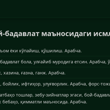
й-бадавлат маъносидаги исм
нъом ёки кўпайиш, қўшилиш. Арабча.
адавлат бола, улғайиб муродига етсин. Арабча, ў
 хазина, ғазна, ганж. Арабча.
 бойлик, ифтиҳор, улуғворлик. Арабча, форс-тожи
тбаҳо тошлар, зебу-зийнатлар эгаси, бой-бадавл
 бебаҳо, қимматли маъносида. Арабча.