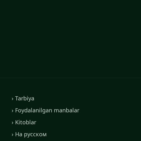
› Tarbiya
› Foydalanilgan manbalar
› Kitoblar
› На русском