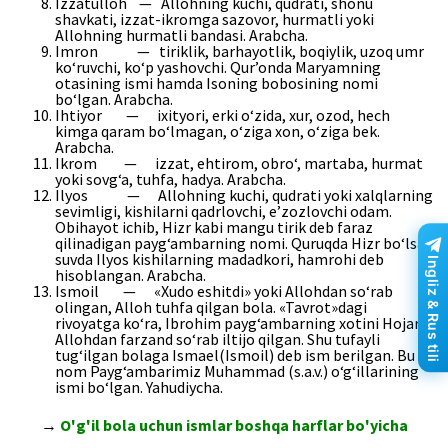
Izzatulloh — Allohning kuchi, qudrati, shonu
shavkati, izzat-ikromga sazovor, hurmatli yoki
Allohning hurmatli bandasi. Arabcha.
Imron — tiriklik, barhayotlik, boqiylik, uzoq umr
ko‘ruvchi, ko‘p yashovchi. Qur’onda Maryamning
otasining ismi hamda Isoning bobosining nomi
bo‘lgan. Arabcha.
Ihtiyor — ixityori, erki o‘zida, xur, ozod, hech
kimga qaram bo‘lmagan, o‘ziga xon, o‘ziga bek.
Arabcha.
Ikrom — izzat, ehtirom, obro‘, martaba, hurmat
yoki sovg‘a, tuhfa, hadya. Arabcha.
Ilyos — Allohning kuchi, qudrati yoki xalqlarning
sevimligi, kishilarni qadrlovchi, e’zozlovchi odam.
Obihayot ichib, Hizr kabi mangu tirik deb faraz
qilinadigan payg‘ambarning nomi. Quruqda Hizr bo‘lsa,
suvda Ilyos kishilarning madadkori, hamrohi deb
Ingliz & Rus tili
hisoblangan. Arabcha.
Ismoil — «Xudo eshitdi» yoki Allohdan so‘rab
olingan, Alloh tuhfa qilgan bola. «Tavrot»dagi
rivoyatga ko‘ra, Ibrohim payg‘ambarning xotini Hojar
Allohdan farzand so‘rab iltijo qilgan. Shu tufayli
tug‘ilgan bolaga Ismael(Ismoil) deb ism berilgan. Bu
nom Payg‘ambarimiz Muhammad (s.a.v.) o‘g‘illarining
ismi bo‘lgan. Yahudiycha.
→
O'g'il bola uchun ismlar boshqa harflar bo'yicha