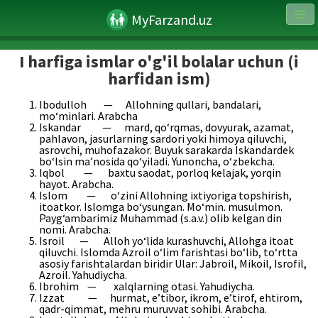
MyFarzand.uz
I harfiga ismlar o'g'il bolalar uchun (i
harfidan ism)
Ibodulloh — Allohning qullari, bandalari,
mo‘minlari. Arabcha
Iskandar — mard, qo‘rqmas, dovyurak, azamat,
pahlavon, jasurlarning sardori yoki himoya qiluvchi,
asrovchi, muhofazakor. Buyuk sarakarda Iskandardek
bo‘lsin ma’nosida qo‘yiladi. Yunoncha, o‘zbekcha.
Iqbol — baxtu saodat, porloq kelajak, yorqin
hayot. Arabcha.
Islom — o‘zini Allohning ixtiyoriga topshirish,
itoatkor. Islomga bo‘ysungan. Mo‘min. musulmon.
Payg‘ambarimiz Muhammad (s.a.v.) olib kelgan din
nomi. Arabcha.
Isroil — Alloh yo‘lida kurashuvchi, Allohga itoat
qiluvchi. Islomda Azroil o‘lim farishtasi bo‘lib, to‘rtta
asosiy farishtalardan biridir Ular: Jabroil, Mikoil, Isrofil,
Azroil. Yahudiycha.
Ibrohim — xalqlarning otasi. Yahudiycha.
Izzat — hurmat, e’tibor, ikrom, e’tirof, ehtirom,
qadr-qimmat, mehru muruvvat sohibi. Arabcha.