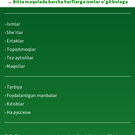
→
Bitta maqolada barcha harflarga ismlar o'gil bolaga
› Ismlar
› She'rlar
› Ertaklar
› Topishmoqlar
› Tez aytishlar
› Maqollar
› Tarbiya
› Foydalanilgan manbalar
› Kitoblar
› На русском