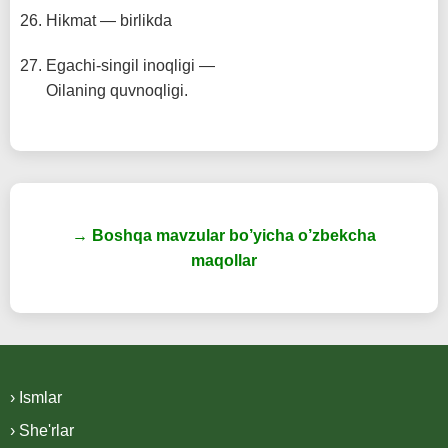
Hikmat — birlikda
Egachi-singil inoqligi —
Oilaning quvnoqligi.
→ Boshqa mavzular bo’yicha o’zbekcha
maqollar
› Ismlar
› She'rlar