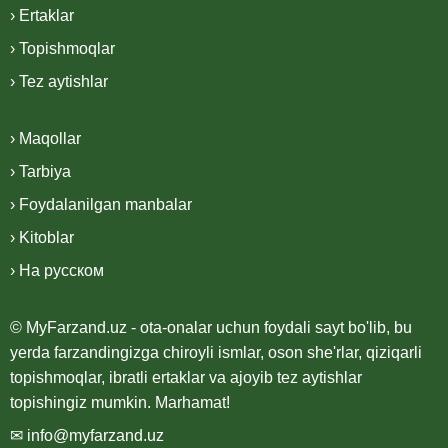
› Ertaklar
› Topishmoqlar
› Tez aytishlar
› Maqollar
› Tarbiya
› Foydalanilgan manbalar
› Kitoblar
› На русском
© MyFarzand.uz - ota-onalar uchun foydali sayt bo'lib, bu
yerda farzandingizga chiroyli ismlar, oson she'rlar, qiziqarli
topishmoqlar, ibratli ertaklar va ajoyib tez aytishlar
topishingiz mumkin. Marhamat!
✉ info@myfarzand.uz