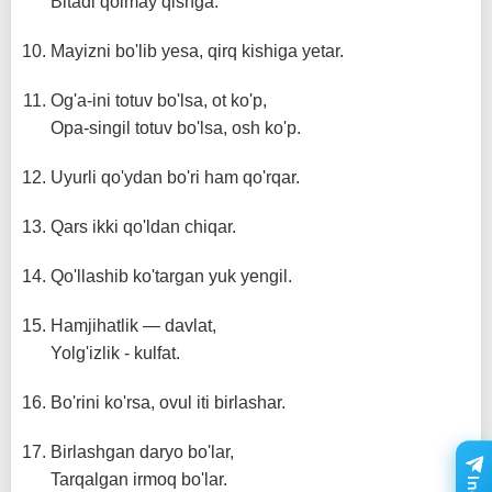
Bitadi qolmay qishga.
Mayizni bo'lib yesa, qirq kishiga yetar.
Og'a-ini totuv bo'lsa, ot ko'p,
Opa-singil totuv bo'lsa, osh ko'p.
Uyurli qo'ydan bo'ri ham qo'rqar.
Qars ikki qo'ldan chiqar.
Qo'llashib ko'targan yuk yengil.
Hamjihatlik — davlat,
Yolg'izlik - kulfat.
Bo'rini ko'rsa, ovul iti birlashar.
Birlashgan daryo bo'lar,
Tarqalgan irmoq bo'lar.