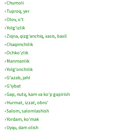
›
Chumoli
›
Tuproq, yer
›
Olov, o't
›
Yolg'izlik
›
Ziqna, qizg'anchiq, xasis, baxil
›
Chaqimchilik
›
Ochko'zlik
›
Manmanlik
›
Yolg'onchilik
›
G'azab, jahl
›
G'iybat
›
Gap, nutq, kam va ko'p gapirish
›
Hurmat, izzat, obro'
›
Salom, salomlashish
›
Yordam, ko'mak
›
Uyqu, dam olish