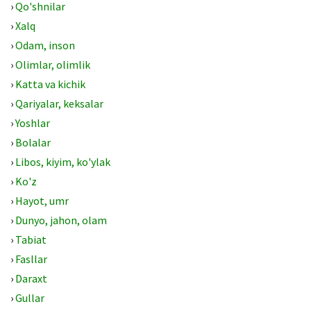
›
Qo'shnilar
›
Xalq
›
Odam, inson
›
Olimlar, olimlik
›
Katta va kichik
›
Qariyalar, keksalar
›
Yoshlar
›
Bolalar
›
Libos, kiyim, ko'ylak
›
Ko'z
›
Hayot, umr
›
Dunyo, jahon, olam
›
Tabiat
›
Fasllar
›
Daraxt
›
Gullar