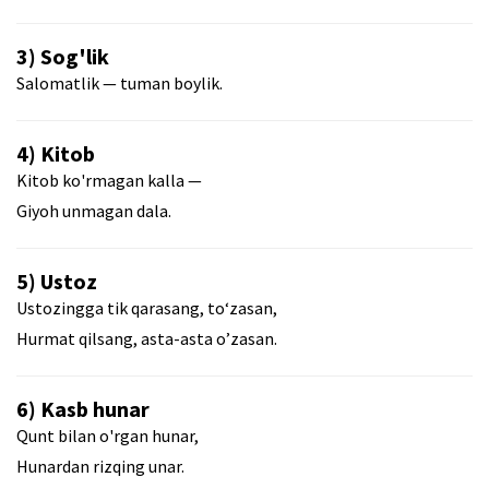
3) Sog'lik
Salomatlik — tuman boylik.
4) Kitob
Kitob ko'rmagan kalla —
Giyoh unmagan dala.
5) Ustoz
Ustozingga tik qarasang, to‘zasan,
Hurmat qilsang, asta-asta o’zasan.
6) Kasb hunar
Qunt bilan o'rgan hunar,
Hunardan rizqing unar.