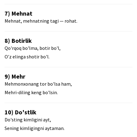
7) Mehnat
Mehnat, mehnatning tagi — rohat.
8) Botirlik
Qo'rqoq bo'lma, botir bo'l,
O'z elinga shotir bo'l.
9) Mehr
Mehmonxonang tor bo'lsa ham,
Mehri-diling keng bo'lsin.
10) Do'stlik
Do'sting kimligini ayt,
Sening kimligingni aytaman.