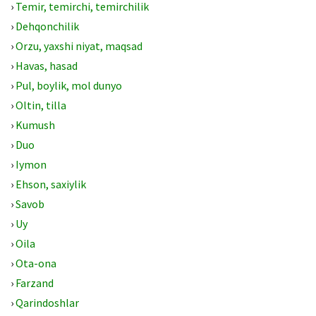
›
Temir, temirchi, temirchilik
›
Dehqonchilik
›
Orzu, yaxshi niyat, maqsad
›
Havas, hasad
›
Pul, boylik, mol dunyo
›
Oltin, tilla
›
Kumush
›
Duo
›
Iymon
›
Ehson, saxiylik
›
Savob
›
Uy
›
Oila
›
Ota-ona
›
Farzand
›
Qarindoshlar