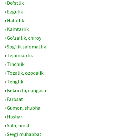
›
Do'stlik
›
Ezgulik
›
Halollik
›
Kamtarlik
›
Go'zallik, chiroy
›
Sog'lik salomatlik
›
Tejamkorlik
›
Tinchlik
›
Tozalik, ozodalik
›
Tenglik
›
Bekorchi, dangasa
›
Farosat
›
Gumon, shubha
›
Hashar
›
Sabr, umid
›
Sevgi muhabbat