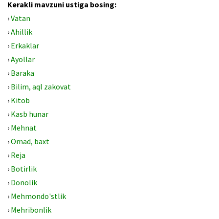
Kerakli mavzuni ustiga bosing:
›
Vatan
›
Ahillik
›
Erkaklar
›
Ayollar
›
Baraka
›
Bilim, aql zakovat
›
Kitob
›
Kasb hunar
›
Mehnat
›
Omad, baxt
›
Reja
›
Botirlik
›
Donolik
›
Mehmondo'stlik
›
Mehribonlik