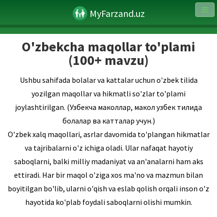
MyFarzand.uz
O'zbekcha maqollar to'plami
(100+ mavzu)
Ushbu sahifada bolalar va kattalar uchun o'zbek tilida
yozilgan maqollar va hikmatli so'zlar to'plami
joylashtirilgan. (Узбекча маколлар, макол узбек тилида
болалар ва катталар учун.)
O'zbek xalq maqollari, asrlar davomida to'plangan hikmatlar
va tajribalarni o'z ichiga oladi. Ular nafaqat hayotiy
saboqlarni, balki milliy madaniyat va an'analarni ham aks
ettiradi. Har bir maqol o'ziga xos ma'no va mazmun bilan
boyitilgan bo'lib, ularni o'qish va eslab qolish orqali inson o'z
hayotida ko'plab foydali saboqlarni olishi mumkin.