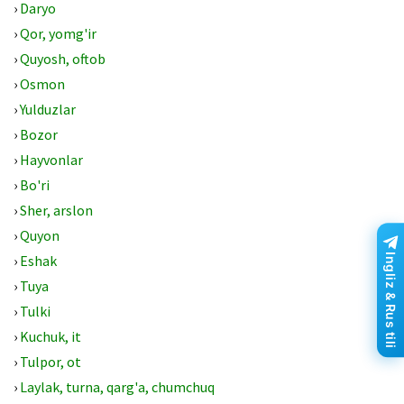
›
Daryo
›
Qor, yomg'ir
›
Quyosh, oftob
›
Osmon
›
Yulduzlar
›
Bozor
›
Hayvonlar
›
Bo'ri
›
Sher, arslon
›
Quyon
Ingliz & Rus tili
›
Eshak
›
Tuya
›
Tulki
›
Kuchuk, it
›
Tulpor, ot
›
Laylak, turna, qarg'a, chumchuq