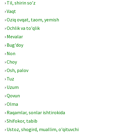
›
Til, shirin so'z
›
Vaqt
›
Oziq ovqat, taom, yemish
›
Ochlik va to'qlik
›
Mevalar
›
Bug'doy
›
Non
›
Choy
›
Osh, palov
›
Tuz
›
Uzum
›
Qovun
›
Olma
›
Raqamlar, sonlar ishtirokida
›
Shifokor, tabib
›
Ustoz, shogird, muallim, o'qituvchi