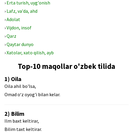
›
Erta turish, uyg'onish
›
Lafz, va'da, ahd
›
Adolat
›
Vijdon, insof
›
Qarz
›
Qaytar dunyo
›
Xatolar, xato qilish, ayb
Top-10 maqollar o'zbek tilida
1) Oila
Oila ahil bo'lsa,
Omad o‘z oyog'i bilan kelar.
2) Bilim
Ilm baxt keltirar,
Bilim taxt keltirar.