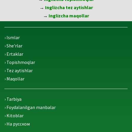
→
Inglizcha tez aytishlar
→
Inglizcha maqollar
› Ismlar
› She'rlar
› Ertaklar
› Topishmoqlar
› Tez aytishlar
› Maqollar
› Tarbiya
› Foydalanilgan manbalar
› Kitoblar
› На русском