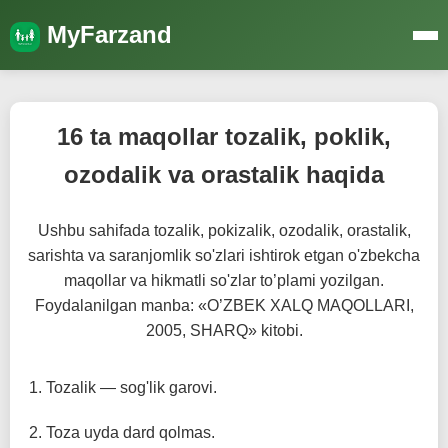
MyFarzand
16 ta maqollar tozalik, poklik,
ozodalik va orastalik haqida
Ushbu sahifada tozalik, pokizalik, ozodalik, orastalik,
sarishta va saranjomlik so'zlari ishtirok etgan o'zbekcha
maqollar va hikmatli so'zlar to’plami yozilgan.
Foydalanilgan manba: «O’ZBEK XALQ MAQOLLARI,
2005, SHARQ» kitobi.
Tozalik — sog'lik garovi.
Toza uyda dard qolmas.