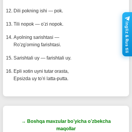
Dili pokning ishi — pok.
Tili nopok — o'zi nopok.
Ingliz & Rus tili
Ayolning sarishtasi —
Ro'zg'orning farishtasi.
Sarishtali uy — farishtali uy.
Epli xotin uyni tutar orasta,
Epsizda uy to'ri latta-putta.
→ Boshqa mavzular bo’yicha o’zbekcha
maqollar