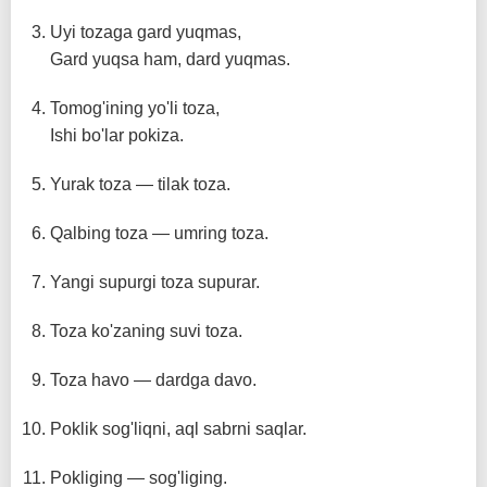
Uyi tozaga gard yuqmas,
Gard yuqsa ham, dard yuqmas.
Tomog'ining yo'li toza,
Ishi bo'lar pokiza.
Yurak toza — tilak toza.
Qalbing toza — umring toza.
Yangi supurgi toza supurar.
Toza ko'zaning suvi toza.
Toza havo — dardga davo.
Poklik sog'liqni, aql sabrni saqlar.
Pokliging — sog'liging.