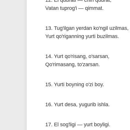
12. El qudrati — chin qudrat,
Vatan tuprog'i — qimmat.
13. Tug'ilgan yerdan ko'ngil uzilmas,
Yurt qo'riganning yurti buzilmas.
14. Yurt qo'risang, o'sarsan,
Qo'rimasang, to'zarsan.
15. Yurti boyning o'zi boy.
16. Yurt desa, yugurib ishla.
17. El sog'ligi — yurt boyligi.