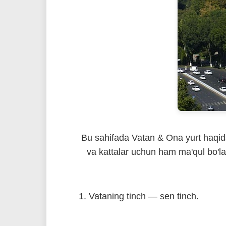
Bu sahifada Vatan & Ona yurt haqida 
va kattalar uchun ham ma'qul b
1. Vataning tinch — sen tinch.