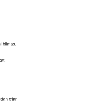
i bilmas.
at.
an o'lar.