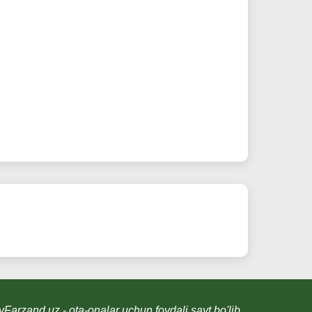
Farzand.uz - ota-onalar uchun foydali sayt bo'lib,