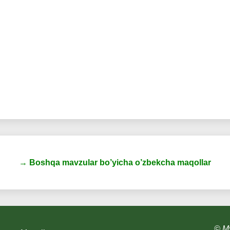
→ Boshqa mavzular bo’yicha o’zbekcha maqollar
© My