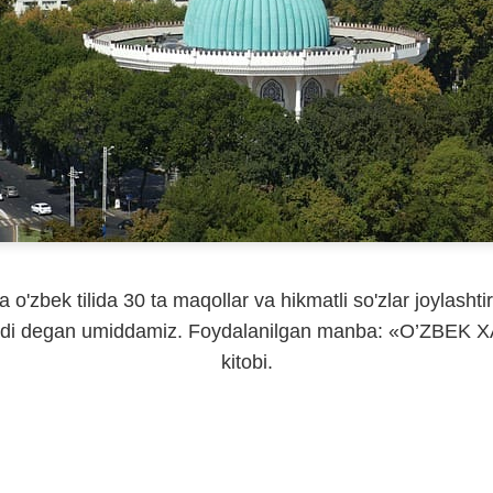
o'zbek tilida 30 ta maqollar va hikmatli so'zlar joylasht
o'ladi degan umiddamiz. Foydalanilgan manba: «O’ZB
kitobi.