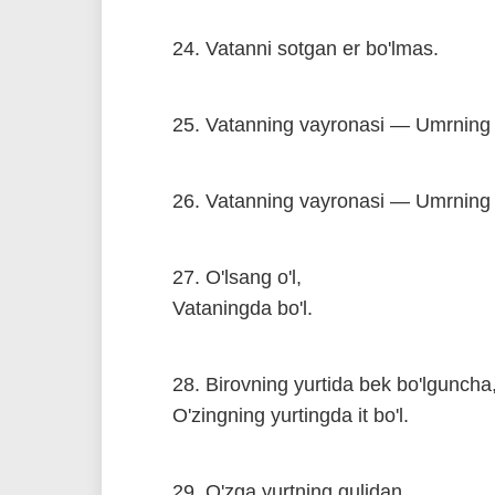
24. Vatanni sotgan er bo'lmas.
25. Vatanning vayronasi — Umrning
26. Vatanning vayronasi — Umrning 
27. O'lsang o'l,
Vataningda bo'l.
28. Birovning yurtida bek bo'lguncha
O'zingning yurtingda it bo'l.
29. O'zga yurtning gulidan,