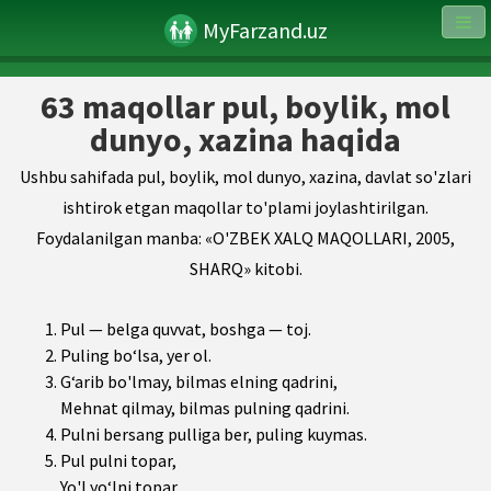
MyFarzand.uz
63 maqollar pul, boylik, mol
dunyo, xazina haqida
Ushbu sahifada pul, boylik, mol dunyo, xazina, davlat so'zlari
ishtirok etgan maqollar to'plami joylashtirilgan.
Foydalanilgan manba: «O'ZBEK XALQ MAQOLLARI, 2005,
SHARQ» kitobi.
Pul — belga quvvat, boshga — toj.
Puling bo‘lsa, yer ol.
G‘arib bo'lmay, bilmas elning qadrini,
Mehnat qilmay, bilmas pulning qadrini.
Pulni bersang pulliga ber, puling kuymas.
Pul pulni topar,
Yo'l yo‘lni topar.