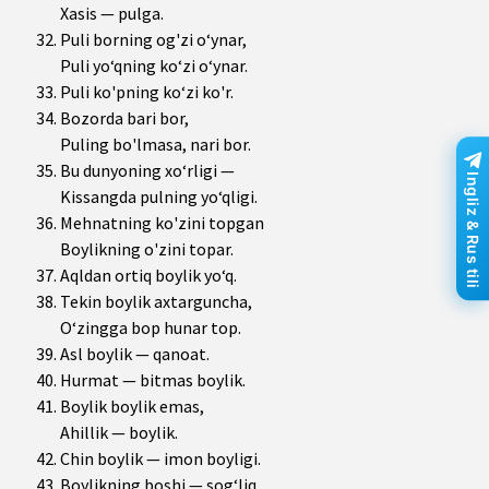
Xasis — pulga.
Puli borning og'zi o‘ynar,
Puli yo‘qning ko‘zi o‘ynar.
Puli ko'pning ko‘zi ko'r.
Bozorda bari bor,
Puling bo'lmasa, nari bor.
Bu dunyoning xo‘rligi —
Ingliz & Rus tili
Kissangda pulning yo‘qligi.
Mehnatning ko'zini topgan
Boylikning o'zini topar.
Aqldan ortiq boylik yo‘q.
Tekin boylik axtarguncha,
O‘zingga bop hunar top.
Asl boylik — qanoat.
Hurmat — bitmas boylik.
Boylik boylik emas,
Ahillik — boylik.
Chin boylik — imon boyligi.
Boylikning boshi — sog‘liq.