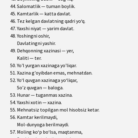
Salomatlik — tuman boylik.
Kamtarlik — katta davlat.
Tez kelgan davlatning qadri yo‘q.
Yaxshi niyat — yarim davlat.
Yoshingni oshir,
Davlatingni yashir.
Dehqonning xazinasi — yer,
Kaliti — ter.
Yo'l yurgan xazinaga yo'liqar.
Xazina g'oyibdan emas, mehnatdan.
Yo‘l quvgan xazinaga yo‘liqar,
So'z quvgan — baloga.
Hunar — tuganmas xazina.
Yaxshi xotin — xazina.
Mehnatsiz topilgan mol hisobsiz ketar.
Kamtar kerilmaydi,
Mol-dunyoga berilmaydi.
Moling ko‘p bo‘lsa, maqtanma,