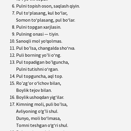
Pulni topish oson, saqlash qiyin.
Pul to‘plasang, kul bo‘lar,
Somon to‘plasang, pul bo‘lar.
Pulni topgan xarjlasin.
Pulning onasi — tiyin.
Sanoqli mol yo‘qolmas.
Pul bo'lsa, changalda sho‘rva.
Puli borning yo'li o‘ng.
Pul topadigan bo'lguncha,
Pulni tutishni o‘rgan.
Pul topguncha, aql top.
Ro'zg'or o‘lchov bilan,
Boylik tejov bilan.
Boylik ushoqdan yig‘ilar.
Kimning moli, puli bo'lsa,
Avliyoning o‘g'li shul.
Dunyo, moli bo‘lmasa,
Tomni teshgan o‘g‘ri shul.