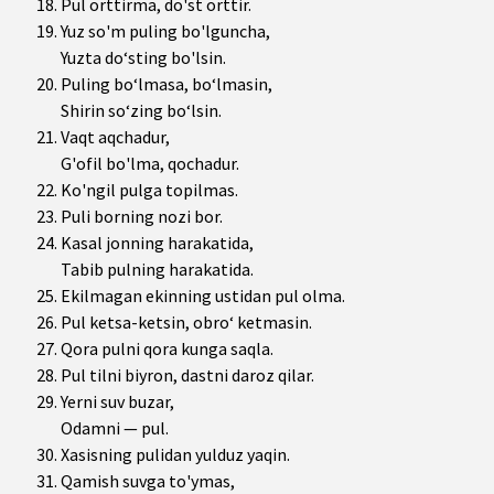
Pul orttirma, do'st orttir.
Yuz so'm puling bo'lguncha,
Yuzta do‘sting bo'lsin.
Puling bo‘lmasa, bo‘lmasin,
Shirin so‘zing bo‘lsin.
Vaqt aqchadur,
G'ofil bo'lma, qochadur.
Ko'ngil pulga topilmas.
Puli borning nozi bor.
Kasal jonning harakatida,
Tabib pulning harakatida.
Ekilmagan ekinning ustidan pul olma.
Pul ketsa-ketsin, obro‘ ketmasin.
Qora pulni qora kunga saqla.
Pul tilni biyron, dastni daroz qilar.
Yerni suv buzar,
Odamni — pul.
Xasisning pulidan yulduz yaqin.
Qamish suvga to'уmas,