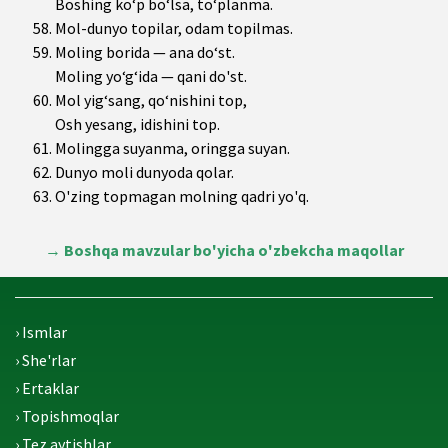
Boshing ko‘p bo‘lsa, to‘planma.
Mol-dunyo topilar, odam topilmas.
Moling borida — ana do‘st.
Moling yo‘g‘ida — qani do'st.
Mol yig‘sang, qo‘nishini top,
Osh yesang, idishini top.
Molingga suyanma, oringga suyan.
Dunyo moli dunyoda qolar.
O'zing topmagan molning qadri yo'q.
→
Boshqa mavzular bo'yicha o'zbekcha maqollar
› Ismlar
› She'rlar
› Ertaklar
› Topishmoqlar
› Tez aytishlar