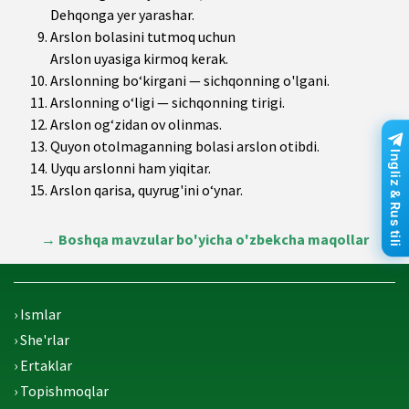
Dehqonga yer yarashar.
Arslon bolasini tutmoq uchun
Arslon uyasiga kirmoq kerak.
Arslonning bo‘kirgani — sichqonning o'lgani.
Arslonning o‘ligi — sichqonning tirigi.
Arslon og‘zidan ov olinmas.
Quyon otolmaganning bolasi arslon otibdi.
Ingliz & Rus tili
Uyqu arslonni ham yiqitar.
Arslon qarisa, quyrug'ini o‘ynar.
→
Boshqa mavzular bo'yicha o'zbekcha maqollar
› Ismlar
› She'rlar
› Ertaklar
› Topishmoqlar