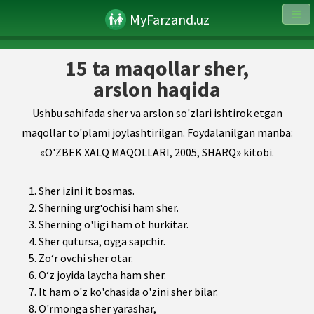
MyFarzand.uz
15 ta maqollar sher,
arslon haqida
Ushbu sahifada sher va arslon so'zlari ishtirok etgan
maqollar to'plami joylashtirilgan. Foydalanilgan manba:
«O'ZBEK XALQ MAQOLLARI, 2005, SHARQ» kitobi.
Sher izini it bosmas.
Sherning urg‘ochisi ham sher.
Sherning o'ligi ham ot hurkitar.
Sher qutursa, oyga sapchir.
Zo‘r ovchi sher otar.
O‘z joyida laycha ham sher.
It ham o'z ko'chasida o'zini sher bilar.
O'rmonga sher yarashar,