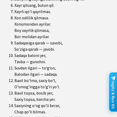
Xayr qilsang, butun qil.
Xayrli qo'l qayrilmas.
Xon odillik qilmasa.
Xonumondan ayrilar.
Boy xayrlik qilmasa,
Bor molidan ayrilar.
Sadaqasiga qarab — savobi,
So'ziga qarab — javobi.
Sadaqa baloni yer,
Tavba — gunohni.
Suvdan ilgari — to‘g‘on,
Balodan ilgari — sadaqa.
Baxil bo'lma, saxiy bo‘l,
Ingliz & Rus tili
O'smog'ingga to'g'ri yo'l.
Baxil topsa, bosib yer,
Saxiy topsa, barcha yer.
Saxiyning o‘ng qo'li berar,
Chap qo'li bilmas.