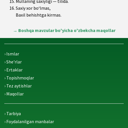
Mullaning saxiyligi — tilida.
Saxiy xor bo‘lmas,
Baxil behishtga kirmas.
→
Boshqa mavzular bo'yicha o'zbekcha maqollar
› Ismlar
› She'rlar
› Ertaklar
› Topishmoqlar
› Tez aytishlar
› Maqollar
› Tarbiya
› Foydalanilgan manbalar