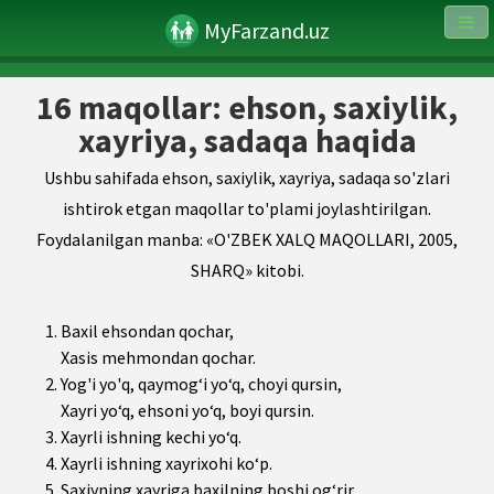
MyFarzand.uz
16 maqollar: ehson, saxiylik,
xayriya, sadaqa haqida
Ushbu sahifada ehson, saxiylik, xayriya, sadaqa so'zlari
ishtirok etgan maqollar to'plami joylashtirilgan.
Foydalanilgan manba: «O'ZBEK XALQ MAQOLLARI, 2005,
SHARQ» kitobi.
Baxil ehsondan qochar,
Xasis mehmondan qochar.
Yog'i yo'q, qaymog‘i yo‘q, choyi qursin,
Xayri yo‘q, ehsoni yo‘q, boyi qursin.
Xayrli ishning kechi yo‘q.
Xayrli ishning xayrixohi ko‘p.
Saxiyning xayriga baxilning boshi og‘rir.