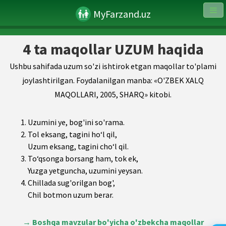
MyFarzand.uz
4 ta maqollar UZUM haqida
Ushbu sahifada uzum so'zi ishtirok etgan maqollar to'plami
joylashtirilgan. Foydalanilgan manba: «O'ZBEK XALQ
MAQOLLARI, 2005, SHARQ» kitobi.
Uzumini ye, bog'ini so'rama.
Tol eksang, tagini ho‘l qil,
Uzum eksang, tagini cho‘l qil.
To‘qsonga borsang ham, tok ek,
Yuzga yetguncha, uzumini yeysan.
Chillada sug'orilgan bog',
Chil botmon uzum berar.
→
Boshqa mavzular bo'yicha o'zbekcha maqollar