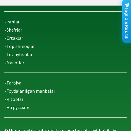
Ingliz & Rus tili
› Ismlar
› She'rlar
› Ertaklar
› Topishmoqlar
› Tez aytishlar
› Maqollar
› Tarbiya
› Foydalanilgan manbalar
› Kitoblar
› На русском
© MyFarzand.uz - ota-onalar uchun foydali sayt bo'lib, bu