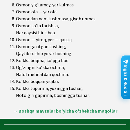
Osmon yig‘lamay, yer kulmas.
Osmon ola — yer ola
Osmondan nam tushmasa, giyoh unmas.
Osmon to‘la farishta,
Har qaysisi bir ishda.
Osmon — yiroq, yer — qattiq.
Osmonga otgan toshing,
Qaytib tushib yorar boshing.
Ko‘kka boqma, ko‘pga boq.
Og‘zingni ko‘kka ochma,
Ingliz & Rus tili
Halol mehnatdan qochma.
Ko‘kka boqqan yiqilar.
Ko'kka tupurma, yuzingga tushar,
Noto'g'ri gapirma, boshingga tushar.
→
Boshqa mavzular bo'yicha o'zbekcha maqollar