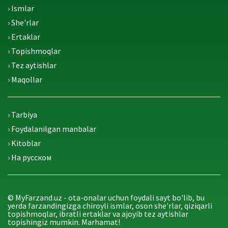
› Ismlar
› She'rlar
› Ertaklar
› Topishmoqlar
› Tez aytishlar
› Maqollar
› Tarbiya
› Foydalanilgan manbalar
› Kitoblar
› На русском
© MyFarzand.uz - ota-onalar uchun foydali sayt bo'lib, bu
yerda farzandingizga chiroyli ismlar, oson she'rlar, qiziqarli
topishmoqlar, ibratli ertaklar va ajoyib tez aytishlar
topishingiz mumkin. Marhamat!