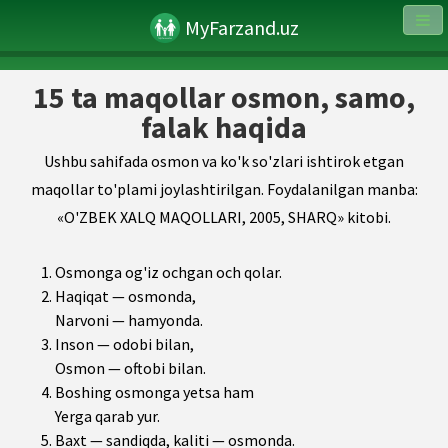
MyFarzand.uz
15 ta maqollar osmon, samo,
falak haqida
Ushbu sahifada osmon va ko'k so'zlari ishtirok etgan
maqollar to'plami joylashtirilgan. Foydalanilgan manba:
«O'ZBEK XALQ MAQOLLARI, 2005, SHARQ» kitobi.
Osmonga og'iz ochgan och qolar.
Haqiqat — osmonda,
Narvoni — hamyonda.
Inson — odobi bilan,
Osmon — oftobi bilan.
Boshing osmonga yetsa ham
Yerga qarab yur.
Baxt — sandiqda, kaliti — osmonda.