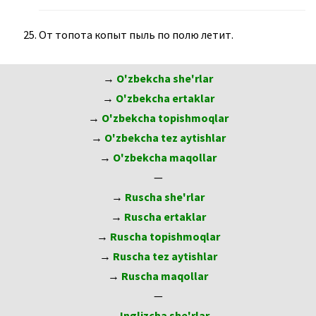
От топота копыт пыль по полю летит.
→
O'zbekcha she'rlar
→
O'zbekcha ertaklar
→
O'zbekcha topishmoqlar
→
O'zbekcha tez aytishlar
→
O'zbekcha maqollar
—
→
Ruscha she'rlar
→
Ruscha ertaklar
→
Ruscha topishmoqlar
→
Ruscha tez aytishlar
→
Ruscha maqollar
—
→
Inglizcha she'rlar