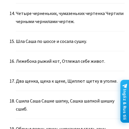
Четыре черненьких, чумазеньких чертенка Чертили
черными чернилами чертеж.
Шла Саша по шоссе и сосала сушку.
Лежебока рыжий кот, Отлежал себе живот.
Два щенка, щека к щеке, Щиплют щетку в уголке.
Ingliz & Rus tili
Сшила Саша Сашке шапку, Сашка шапкой шишку
сшиб.
Обруч я верчу, кручу, циркачом я стать хочу.