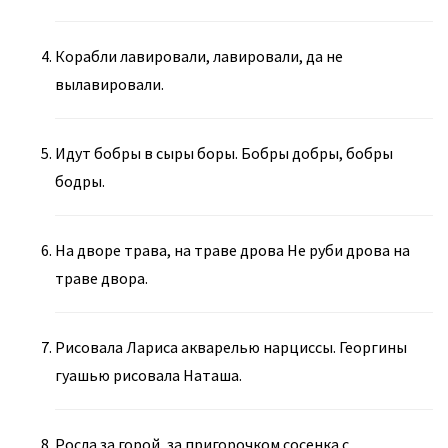
Корабли лавировали, лавировали, да не
вылавировали.
Идут бобры в сыры боры. Бобры добры, бобры
бодры.
На дворе трава, на траве дрова Не руби дрова на
траве двора.
Рисовала Лариса акварелью нарциссы. Георгины
гуашью рисовала Наташа.
Росла за горой, за пригорочком сосенка с