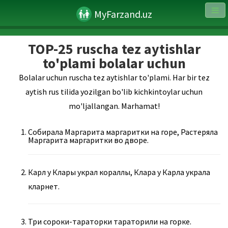
MyFarzand.uz
TOP-25 ruscha tez aytishlar
to'plami bolalar uchun
Bolalar uchun ruscha tez aytishlar to'plami. Har bir tez
aytish rus tilida yozilgan bo'lib kichkintoylar uchun
mo'ljallangan. Marhamat!
Собирала Маргарита маргаритки на горе, Растеряла
Маргарита маргаритки во дворе.
Карл у Клары украл кораллы, Клара у Карла украла
кларнет.
Три сороки-тараторки тараторили на горке.