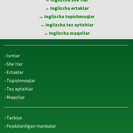
→
Inglizcha ertaklar
→
Inglizcha topishmoqlar
→
Inglizcha tez aytishlar
→
Inglizcha maqollar
› Ismlar
› She'rlar
› Ertaklar
› Topishmoqlar
› Tez aytishlar
› Maqollar
› Tarbiya
› Foydalanilgan manbalar