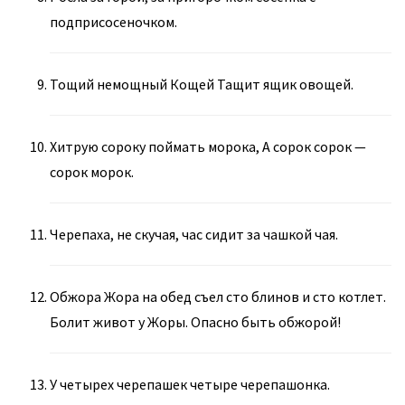
подприсосеночком.
Тощий немощный Кощей Тащит ящик овощей.
Хитрую сороку поймать морока, А сорок сорок —
сорок морок.
Черепаха, не скучая, час сидит за чашкой чая.
Обжора Жора на обед съел сто блинов и сто котлет.
Болит живот у Жоры. Опасно быть обжорой!
У четырех черепашек четыре черепашонка.