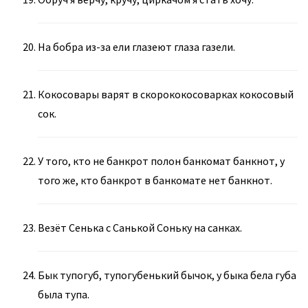
На бобра из-за ели глазеют глаза газели.
Кокосовары варят в скорококосоварках кокосовый
сок.
У того, кто не банкрот полон банкомат банкнот, у
того же, кто банкрот в банкомате нет банкнот.
Везёт Сенька с Санькой Соньку на санках.
Бык тупогуб, тупогубенький бычок, у быка бела губа
была тупа.