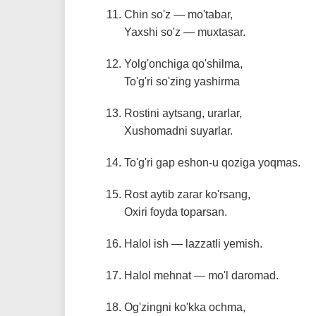
Chin so'z — mo'tabar,
Yaxshi so'z — muxtasar.
Yolg'onchiga qo'shilma,
To'g'ri so'zing yashirma
Rostini aytsang, urarlar,
Xushomadni suyarlar.
To'g'ri gap eshon-u qoziga yoqmas.
Rost aytib zarar ko'rsang,
Oxiri foyda toparsan.
Halol ish — lazzatli yemish.
Halol mehnat — mo'l daromad.
Og'zingni ko'kka ochma,