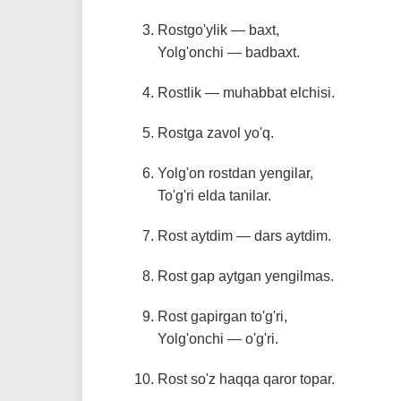
Rostgo'ylik — baxt,
Yolg'onchi — badbaxt.
Rostlik — muhabbat elchisi.
Rostga zavol yo'q.
Yolg'on rostdan yengilar,
To'g'ri elda tanilar.
Rost aytdim — dars aytdim.
Rost gap aytgan yengilmas.
Rost gapirgan to'g'ri,
Yolg'onchi — o'g'ri.
Rost so'z haqqa qaror topar.