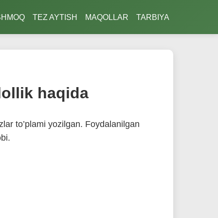
SHMOQ
TEZ AYTISH
MAQOLLAR
TARBIYA
lollik haqida
'zlar to’plami yozilgan. Foydalanilgan
bi.