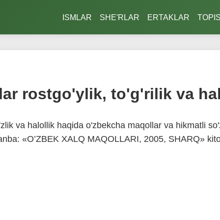
ISMLAR
SHE'RLAR
ERTAKLAR
TOPI
ar rostgo'ylik, to'g'rilik va ha
o'zlik va halollik haqida o'zbekcha maqollar va hikmatli so
nba: «O’ZBEK XALQ MAQOLLARI, 2005, SHARQ» kito