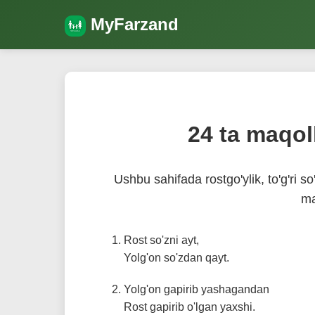
MyFarzand
24 ta maqoll
Ushbu sahifada rostgo'ylik, to'g'ri s
ma
Rost so'zni ayt,
Yolg'on so'zdan qayt.
Yolg'on gapirib yashagandan
Rost gapirib o'lgan yaxshi.