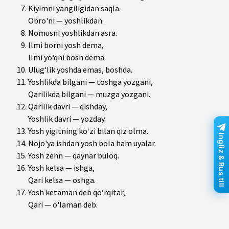
Kiyimni yangiligidan saqla.
Obro'ni — yoshlikdan.
Nomusni yoshlikdan asra.
Ilmi borni yosh dema,
Ilmi yo‘qni bosh dema.
Ulug‘lik yoshda emas, boshda.
Yoshlikda bilgani — toshga yozgani,
Qarilikda bilgani — muzga yozgani.
Qarilik davri — qishday,
Yoshlik davri — yozday.
Yosh yigitning ko‘zi bilan qiz olma.
Ingliz & Rus tili
Nojo'ya ishdan yosh bola ham uyalar.
Yosh zehn — qaynar buloq.
Yosh kelsa — ishga,
Qari kelsa — oshga.
Yosh ketaman deb qo‘rqitar,
Qari — o'laman deb.