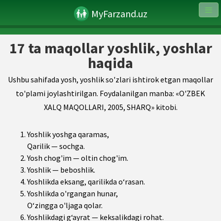
MyFarzand.uz
17 ta maqollar yoshlik, yoshlar
haqida
Ushbu sahifada yosh, yoshlik so'zlari ishtirok etgan maqollar
to'plami joylashtirilgan. Foydalanilgan manba: «O'ZBEK
XALQ MAQOLLARI, 2005, SHARQ» kitobi.
Yoshlik yoshga qaramas,
Qarilik — sochga.
Yosh chog'im — oltin chog'im.
Yoshlik — beboshlik.
Yoshlikda eksang, qarilikda o‘rasan.
Yoshlikda o'rgangan hunar,
O‘zingga o'ljaga qolar.
Yoshlikdagi g‘ayrat — keksalikdagi rohat.