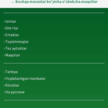
→
Boshqa mavzular bo'yicha o'zbekcha maqollar
› Ismlar
› She'rlar
› Ertaklar
› Topishmoqlar
› Tez aytishlar
› Maqollar
› Tarbiya
› Foydalanilgan manbalar
› Kitoblar
› На русском