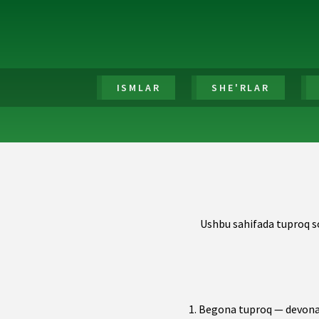
ISMLAR
SHE'RLAR
Ushbu sahifada tuproq s
Begona tuproq — devona