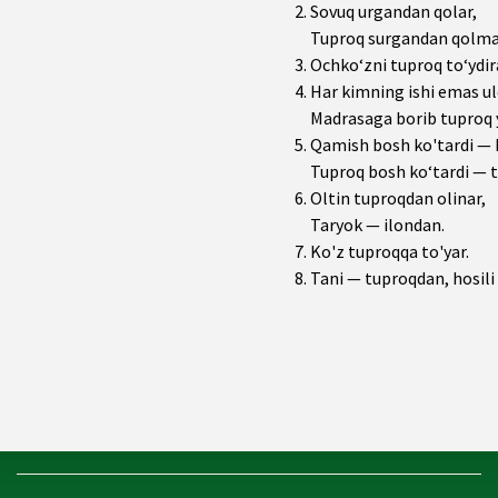
Sovuq urgandan qolar,
Tuproq surgandan qolma
Ochko‘zni tuproq to‘ydir
Har kimning ishi emas u
Madrasaga borib tuproq
Qamish bosh ko'tardi — b
Tuproq bosh ko‘tardi — to
Oltin tuproqdan olinar,
Taryok — ilondan.
Ko'z tuproqqa to'yar.
Tani — tuproqdan, hosil