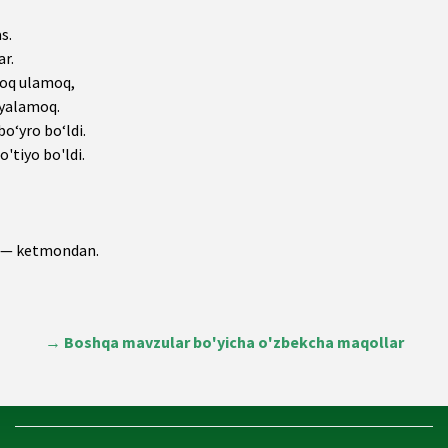
s.
ar.
loq ulamoq,
 yalamoq.
o‘yro bo‘ldi.
'tiyo bo'ldi.
i — ketmondan.
→
Boshqa mavzular bo'yicha o'zbekcha maqollar