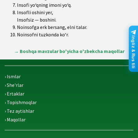
Insofi yo‘qning imoni yo‘q.
Insofli oshini yer,
Insofsiz — boshini.
Noinsofga erk bersang, elni talar.
Noinsofni tuzkonda ko‘r.
Ingliz & Rus tili
→
Boshqa mavzular bo'yicha o'zbekcha maqollar
› Ismlar
› She'rlar
› Ertaklar
› Topishmoqlar
› Tez aytishlar
› Maqollar