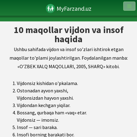
MyFarzand.uz
10 maqollar vijdon va insof
haqida
Ushbu sahifada vijdon va insof so'zlari ishtirok etgan
maqollar to'plami joylashtirilgan. Foydalanilgan manba:
«O'ZBEK XALQ MAQOLLARI, 2005, SHARQ» kitobi.
Vijdonsiz kishidan o'pkalama.
Ostonadan ayvon yaxshi,
Vijdonsizdan hayvon yaxshi.
Vijdondan kechgan yiqilar.
Bossang, qurbaqa ham «vaq» etar.
Vijdonsiz — imonsiz.
Insof — sari baraka.
Insofi borning barakati bor.