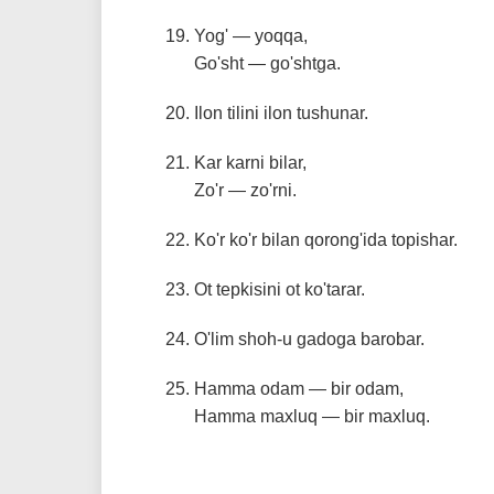
Yog' — yoqqa,
Go'sht — go'shtga.
Ilon tilini ilon tushunar.
Kar karni bilar,
Zo'r — zo'rni.
Ko'r ko'r bilan qorong'ida topishar.
Ot tepkisini ot ko'tarar.
O'lim shoh-u gadoga barobar.
Hamma odam — bir odam,
Hamma maxluq — bir maxluq.