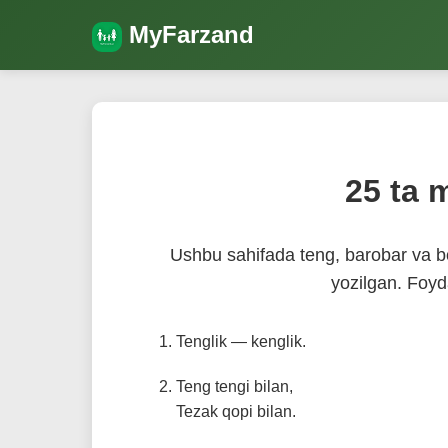
MyFarzand
25 ta 
Ushbu sahifada teng, barobar va bo
yozilgan. Fo
Tenglik — kenglik.
Teng tengi bilan,
Tezak qopi bilan.