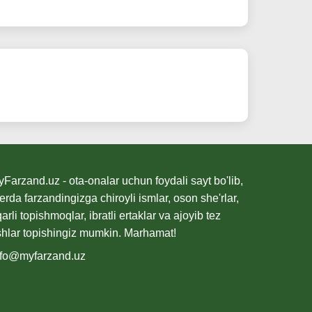
Farzand.uz - ota-onalar uchun foydali sayt bo'lib,
erda farzandingizga chiroyli ismlar, oson she'rlar,
qarli topishmoqlar, ibratli ertaklar va ajoyib tez
shlar topishingiz mumkin. Marhamat!
nfo@myfarzand.uz