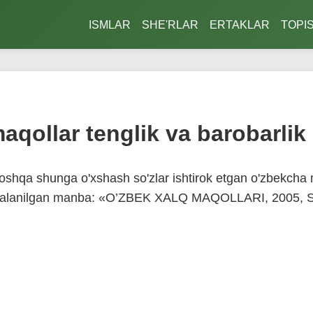
ISMLAR
SHE'RLAR
ERTAKLAR
TOPI
maqollar tenglik va barobarlik
shqa shunga o'xshash so'zlar ishtirok etgan o'zbekcha ma
ydalanilgan manba: «O’ZBEK XALQ MAQOLLARI, 2005, S