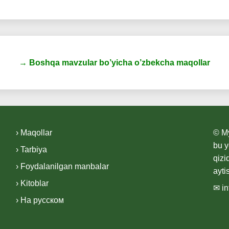
→ Boshqa mavzular bo’yicha o’zbekcha maqollar
› Maqollar
© My
bu y
› Tarbiya
qizi
› Foydalanilgan manbalar
ayti
› Kitoblar
✉ i
› На русском