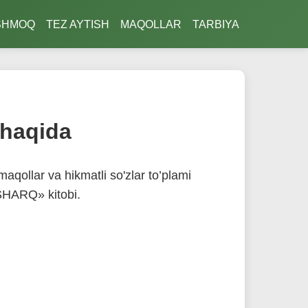
SHMOQ
TEZ AYTISH
MAQOLLAR
TARBIYA
 haqida
qollar va hikmatli so'zlar to’plami
HARQ» kitobi.