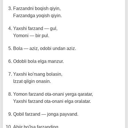
Farzandni boqish qiyin,
Farzandga yoqish qiyin.
Yaxshi farzand — gul,
Yomoni — bir pul.
Bola — aziz, odobi undan aziz.
Odobli bola elga manzur.
Yaxshi ko'rsang bolasin,
Izzat qilgin onasin.
Yomon farzand ota-onani yerga qaratar,
Yaxshi farzand ota-onani elga oralatar.
Qobil farzand — jonga payvand.
Abjir bo'lsa farzanding,