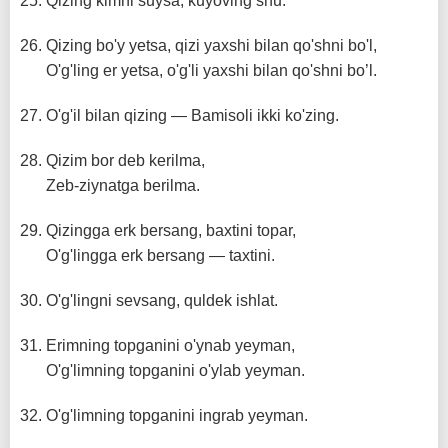
Qizing kimni suysa, kuyoving shu.
Qizing bo'y yetsa, qizi yaxshi bilan qo'shni bo'l,
O'g'ling er yetsa, o'g'li yaxshi bilan qo'shni bo’l.
O'g'il bilan qizing — Bamisoli ikki ko'zing.
Qizim bor deb kerilma,
Zeb-ziynatga berilma.
Qizingga erk bersang, baxtini topar,
O'g'lingga erk bersang — taxtini.
O'g'lingni sevsang, quldek ishlat.
Erimning topganini o'ynab yeyman,
O'g'limning topganini o'ylab yeyman.
O'g'limning topganini ingrab yeyman.