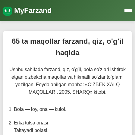
MyFarzand
65 ta maqollar farzand, qiz, o'g'il
haqida
Ushbu sahifada farzand, qiz, o'g'il, bola so'zlari ishtirok
etgan o'zbekcha maqollar va hikmatli so'zlar to’plami
yozilgan. Foydalanilgan manba: «O’ZBEK XALQ
MAQOLLARI, 2005, SHARQ» kitobi.
Bola — loy, ona — kulol.
Erka tutsa onasi,
Taltayadi bolasi.