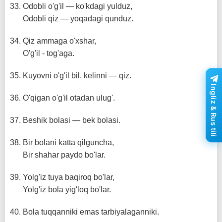
Odobli o'g'il — ko'kdagi yulduz,
Odobli qiz — yoqadagi qunduz.
Qiz ammaga o'xshar,
O'g'il - tog'aga.
Kuyovni o'g'il bil, kelinni — qiz.
Ingliz & Rus tili
O'qigan o'g'il otadan ulug'.
Beshik bolasi — bek bolasi.
Bir bolani katta qilguncha,
Bir shahar paydo bo'lar.
Yolg'iz tuya baqiroq bo'lar,
Yolg'iz bola yig'loq bo'lar.
Bola tuqqanniki emas tarbiyalaganniki.