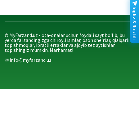
Ingliz & Rus tili
© MyFarzand.uz - ota-onalar uchun foydali sayt bo'lib, bu
yerda farzandingizga chiroyli ismlar, oson she'rlar, qiziqarli
topishmoqlar, ibratli ertaklar va ajoyib tez aytishlar
topishingiz mumkin. Marhamat!
✉ info@myfarzand.uz
‏‏‎ ‎
‏‏‎ ‎