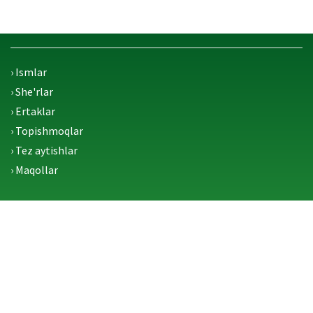
› Ismlar
› She'rlar
› Ertaklar
› Topishmoqlar
› Tez aytishlar
› Maqollar