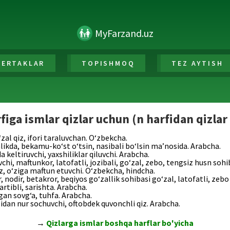
MyFarzand.uz
ERTAKLAR
TOPISHMOQ
TEZ AYTISH
figa ismlar qizlar uchun (n harfidan qizlar
l qiz, ifori taraluvchan. O‘zbekcha.
ikda, bekamu-ko‘st o‘tsin, nasibali bo‘lsin ma’nosida. Arabcha.
keltiruvchi, yaxshiliklar qiluvchi. Arabcha.
 maftunkor, latofatli, jozibali, go‘zal, zebo, tengsiz husn sohib
z, o‘ziga maftun etuvchi. O‘zbekcha, hindcha.
dir, betakror, beqiyos go‘zallik sohibasi go‘zal, latofatli, zebo 
tibli, sarishta. Arabcha.
an sovg‘a, tuhfa. Arabcha.
dan nur sochuvchi, oftobdek quvonchli qiz. Arabcha.
→
Qizlarga ismlar boshqa harflar bo'yicha