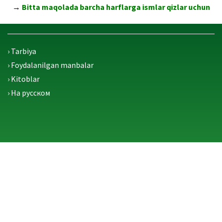
→
Bitta maqolada barcha harflarga ismlar qizlar uchun
› Tarbiya
› Foydalanilgan manbalar
› Kitoblar
› На русском