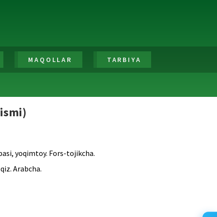
MAQOLLAR
TARBIYA
 ismi)
asi, yoqimtoy. Fors-tojikcha.
qiz. Arabcha.