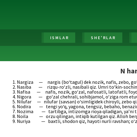
ISMLAR
SHE'RLAR
N har
Nargiza — nargis (bo‘tagul) dek nozik, nafis, zebo, go‘za
Nasiba — rizqu-ro‘zli, nasibali qiz. Umri to‘kin-sochinl
Nafisa — nafis, nozik, go‘zal, nafosatli, latofatli, foyda 
Nigora — go‘zal chehrali, sohibjamol, o‘ziga rom etuvchi,
Nilufar — nilufar (savsan) o‘simligidek chiroyli, zebo qi
Nodira — tengi yo‘q, yagona, tengsiz, bebaho, benazir, no
Nozima — tartibga, intizomga rioya qiladigan, ya’ni tar
Noila — orzu qilingan, intiqib kutilgan qiz. Alloh berg
Nuriya — baxtli, shodon qiz, hayoti nurli ravshan; o‘zi