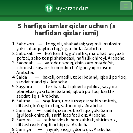
MyFarzand.uz
S harfiga ismlar qizlar uchun (s
harfidan qizlar ismi)
Saboxon — tong eli, shabadasi; yoqimli, muloyim
yoki sahar paytida tug‘ilgan bola. Arabcha.
Saboxat — ko‘rkamlik, go‘zallik, malohat, oq yuzli
go‘zal, sabo tongi shabadasi, nafislik chiroyi. Arabcha.
Sadoqat — vafodor, sodiq, chin samimiy do‘st,
ishonish, suyanish mumkin bo‘lgan yaqin inson.
Arabcha.
Saida — baxtli, omadli, tolei baland, iqboli porloq,
saodatmand qiz. Arabcha.
Sayyora — tez harakat qiluvchi yulduz; sayyora
planetasi yoki tolei baland, iqboli porloq, baxtli-
saodatli qiz. Arabcha.
Salima — sog‘lom, umri uzoq qiz yoki samimiy,
dilkash, ko‘ngli ochiq, vafodor qiz. Arabcha.
Samina — qadrli, izzat-obro‘li qiz yoki Samin
(gul)dek chiroyli, zarif, latofatli qiz. Arabcha.
Samira — suhbatdosh, hamsuhbat, shirinso‘z,
dilkash va ko‘ngli ochiq qiz. Arabcha.
Samiya — ziyrak, sezgir, dono qiz. Arabcha.