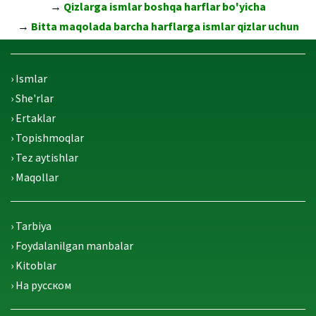
→
Qizlarga ismlar boshqa harflar bo'yicha
→
Bitta maqolada barcha harflarga ismlar qizlar uchun
› Ismlar
› She'rlar
› Ertaklar
› Topishmoqlar
› Tez aytishlar
› Maqollar
› Tarbiya
› Foydalanilgan manbalar
› Kitoblar
› На русском