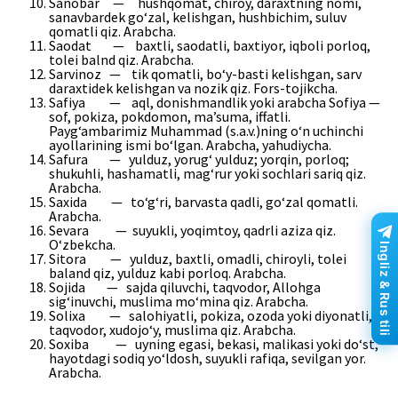
Sanobar — hushqomat, chiroy, daraxtning nomi,
sanavbardek go‘zal, kelishgan, hushbichim, suluv
qomatli qiz. Arabcha.
Saodat — baxtli, saodatli, baxtiyor, iqboli porloq,
tolei balnd qiz. Arabcha.
Sarvinoz — tik qomatli, bo‘y-basti kelishgan, sarv
daraxtidek kelishgan va nozik qiz. Fors-tojikcha.
Safiya — aql, donishmandlik yoki arabcha Sofiya —
sof, pokiza, pokdomon, ma’suma, iffatli.
Payg‘ambarimiz Muhammad (s.a.v.)ning o‘n uchinchi
ayollarining ismi bo‘lgan. Arabcha, yahudiycha.
Safura — yulduz, yorug‘ yulduz; yorqin, porloq;
shukuhli, hashamatli, mag‘rur yoki sochlari sariq qiz.
Arabcha.
Saxida — to‘g‘ri, barvasta qadli, go‘zal qomatli.
Arabcha.
Sevara — suyukli, yoqimtoy, qadrli aziza qiz.
O‘zbekcha.
Ingliz & Rus tili
Sitora — yulduz, baxtli, omadli, chiroyli, tolei
baland qiz, yulduz kabi porloq. Arabcha.
Sojida — sajda qiluvchi, taqvodor, Allohga
sig‘inuvchi, muslima mo‘mina qiz. Arabcha.
Solixa — salohiyatli, pokiza, ozoda yoki diyonatli,
taqvodor, xudojo‘y, muslima qiz. Arabcha.
Soxiba — uyning egasi, bekasi, malikasi yoki do‘st,
hayotdagi sodiq yo‘ldosh, suyukli rafiqa, sevilgan yor.
Arabcha.