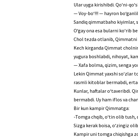
Ular uyga kirishibdi. Qo‘ni-qo‘s
— Voy-bo‘!!! — hayron bo‘ganlik
Sandiq qimmatbaho kiyimlar, s
O‘gay ona esa bularni ko‘rib b
Chol tezda otlanib, Qimmatni 
Kech kirganda Qimmat cholning 
yugura boshlabdi, nihoyat, kam
— Xafa bolma, qizim, senga yor
Lekin Qimmat yaxshi so‘zlar to
rasmli kitoblar bermabdi, ert
Kunlar, haftalar o‘taveribdi. 
bermabdi. Uy ham iflos va chan
Bir kun kampir Qimmatga:
-Tomga chqib, o‘tin olib tush, 
Sizga kerak boisa, o‘zingiz ol
Kampir uni tomga chiqishga zo‘r