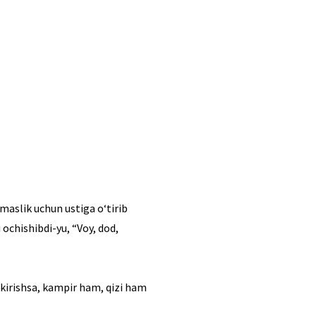
maslik uchun ustiga o‘tirib
 ochishibdi-yu, “Voy, dod,
a kirishsa, kampir ham, qizi ham