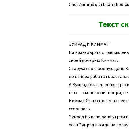
Chol Zumrad qizi bilan shod-x
Текст с
ЗУМРАД И КИММАТ
На краю оврага стоял малень
своей дочерью Киммат.
Старуха свою родную дочь Ки
до вечера работать заставля
А Зумрад была девочка краси
нею — сколько ни говори, не
Киммат была совсем на нее н
ссорилась.
Зумрад бывало рано утром вс
если Зумрад иногда на траву