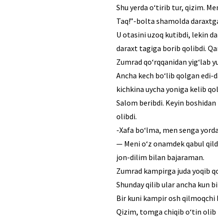
Shu yerda o‘tirib tur, qizim. M
Taq!”-bolta shamolda daraxtga 
U otasini uzoq kutibdi, lekin 
daraxt tagiga borib qolibdi. Qa
Zumrad qo‘rqqanidan yig‘lab yu
Ancha kech bo‘lib qolgan edi-d
kichkina uycha yoniga kelib qol
Salom beribdi. Keyin boshidan 
olibdi.
-Xafa bo‘lma, men senga yorda
— Meni o‘z onamdek qabul qild
jon-dilim bilan bajaraman.
Zumrad kampirga juda yoqib qolib
Shunday qilib ular ancha kun b
Bir kuni kampir osh qilmoqchi 
Qizim, tomga chiqib o‘tin olib