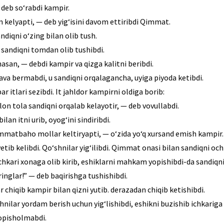
deb so‘rabdi kampir.
 kelyapti, — deb yig‘isini davom ettiribdi Qimmat.
diqni o‘zing bilan olib tush.
sandiqni tomdan olib tushibdi.
san, — debdi kampir va qizga kalitni beribdi.
va bermabdi, u sandiqni orqalagancha, uyiga piyoda ketibdi.
itlari sezibdi. It jahldor kampirni oldiga borib:
Ilon tola sandiqni orqalab kelayotir, — deb vovullabdi.
an itni urib, oyog‘ini sindiribdi.
immatbaho mollar keltiryapti, — o‘zida yo‘q xursand emish kampir.
tib kelibdi. Qo‘shnilar yig‘ilibdi. Qimmat onasi bilan sandiqni och
chkari xonaga olib kirib, eshiklarni mahkam yopishibdi-da sandiqni
inglar!” — deb baqirishga tushishibdi.
 chiqib kampir bilan qizni yutib. derazadan chiqib ketishibdi.
hnilar yordam berish uchun yig‘lishibdi, eshikni buzishib ichkarig
topisholmabdi.