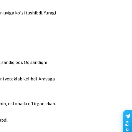
uyiga ko‘zi tushibdi. Yuragi
 sandiq bor. Oq sandiqni
ni yetaklab kelibdi. Aravaga
inib, ostonada o‘tirgan ekan.
abdi.