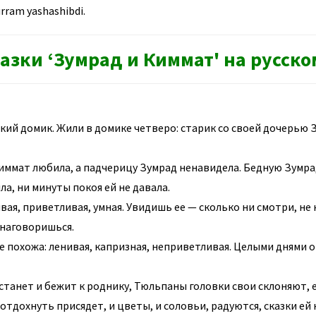
urram yashashibdi.
казки ‘Зумрад и Киммат' на русско
кий домик. Жили в домике четверо: старик со своей дочерью 
ммат любила, а падчерицу Зумрад ненавидела. Бедную Зумрад о
ла, ни минуты покоя ей не давала.
вая, приветливая, умная. Увидишь ее — сколько ни смотри, не
 наговоришься.
е похожа: ленивая, капризная, неприветливая. Целыми днями о
танет и бежит к роднику, Тюльпаны головки свои склоняют, е
 отдохнуть присядет, и цветы, и соловьи, радуются, сказки ей