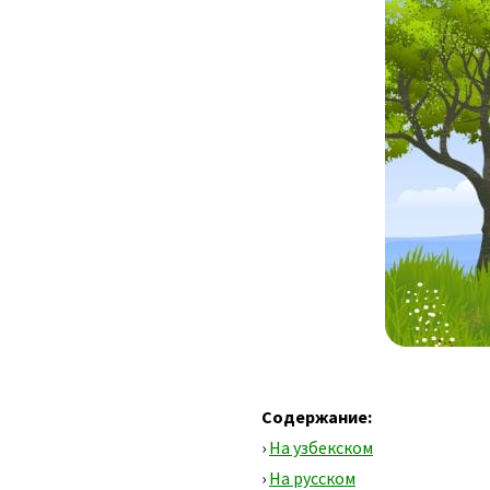
Содержание:
›
На узбекском
›
На русском