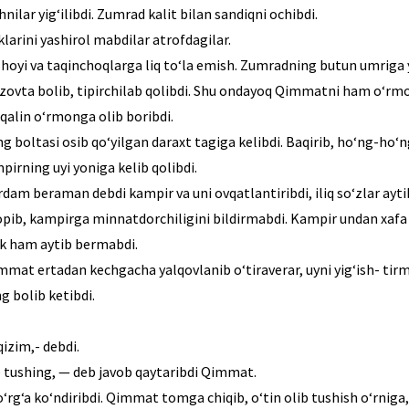
hnilar yig‘ilibdi. Zumrad kalit bilan sandiqni ochibdi.
larini yashirol mabdilar atrofdagilar.
hoyi va taqinchoqlarga liq to‘la emish. Zumradning butun umriga y
ezovta bolib, tipirchilab qolibdi. Shu ondayoq Qimmatni ham o‘rmo
qalin o‘rmonga olib boribdi.
boltasi osib qo‘yilgan daraxt tagiga kelibdi. Baqirib, ho‘ng-ho‘n
pirning uyi yoniga kelib qolibdi.
dam beraman debdi kampir va uni ovqatlantiribdi, iliq so‘zlar ayti
pib, kampirga minnatdorchiligini bildirmabdi. Kampir undan xafa b
ak ham aytib bermabdi.
Qimmat ertadan kechgacha yalqovlanib o‘tiraverar, uyni yig‘ish- t
g bolib ketibdi.
qizim,- debdi.
ib tushing, — deb javob qaytaribdi Qimmat.
g‘a ko‘ndiribdi. Qimmat tomga chiqib, o‘tin olib tushish o‘rniga, o