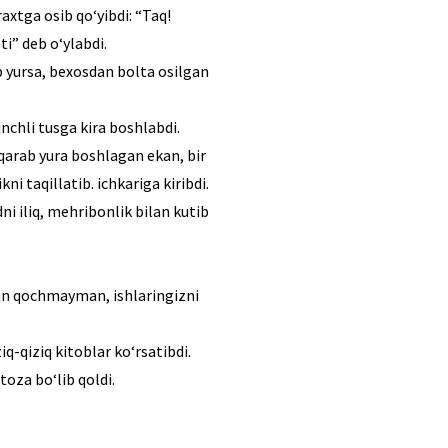
axtga osib qo‘yibdi: “Taq!
i” deb o‘ylabdi.
b yursa, bexosdan bolta osilgan
nchli tusga kira boshlabdi.
qarab yura boshlagan ekan, bir
i taqillatib. ichkariga kiribdi.
i iliq, mehribonlik bilan kutib
an qochmayman, ishlaringizni
iq-qiziq kitoblar ko‘rsatibdi.
oza bo‘lib qoldi.