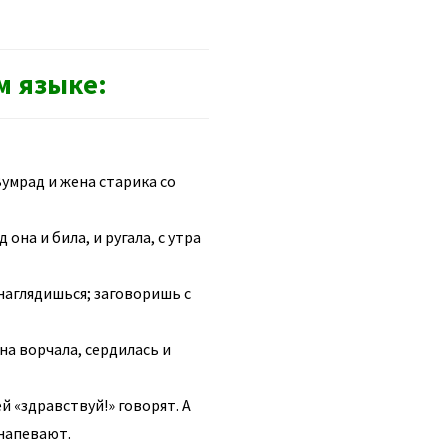
м языке:
Зумрад и жена старика со
на и била, и ругала, с утра
 наглядишься; заговоришь с
на ворчала, сердилась и
й «здравствуй!» говорят. А
 напевают.