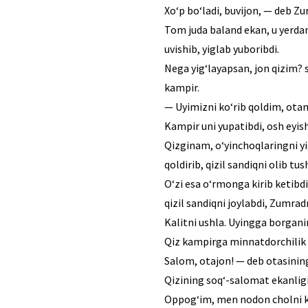
Xo‘p bo‘ladi, buvijon, — deb Z
Tom juda baland ekan, u yerdan
uvishib, yiglab yuboribdi.
Nega yig‘layapsan, jon qizim? 
kampir.
— Uyimizni ko‘rib qoldim, otam
Kampir uni yupatibdi, osh eyishi
Qizginam, o‘yinchoqlaringni yi
qoldirib, qizil sandiqni olib tus
O‘zi esa o‘rmonga kirib ketibd
qizil sandiqni joylabdi, Zumrad
Kalitni ushla. Uyingga borgani
Qiz kampirga minnatdorchilik bi
Salom, otajon! — deb otasining 
Qizining soq‘-salomat ekanlig
Oppog‘im, men nodon cholni k