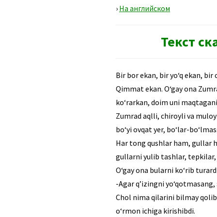
›
На английском
Текст ск
Bir bor ekan, bir yo‘q ekan, bir
Qimmat ekan. O‘gay ona Zumradn
ko‘rarkan, doim uni maqtagan
Zumrad aqlli, chiroyli va mul
bo‘yi ovqat yer, bo‘lar-bo‘lma
Har tong qushlar ham, gullar h
gullarni yulib tashlar, tepkilar
O‘gay ona bularni ko‘rib turar
-Agar q’izingni yo‘qotmasang, 
Chol nima qilarini bilmay qoli
o‘rmon ichiga kirishibdi.