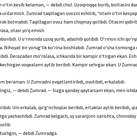
en o‘tin kesib kelaman, — debdi chol. Uzoqroqqa borib, boltasini dar
urilarmish. Zumrad taqillagan ovozni eshitib, “otam o‘tin kesyapt
darak bolmabdi. Taqillagan ovoz ham chiqmay qolibdi. Otasini qidiri
rasa, otasi yo‘q emish.
boribdi. U o‘rmonda uzoq yurib, adashib qolibdi. O‘rmon ichi qo‘rqi
a. Nihoyat bir yorug‘lik ko‘rina boshlabdi. Zumrad o‘sha tomonga 
ibdi. Derazadan mo‘ralasa, ichkarida bir kampir o‘tirgan ekan. Eshikn
kechirgan voqealami aytib beribdi. Kampir sehrgar ekan. U Zumradn
m beraman. U Zumradni ovqatlantiribdi, ovutibdi, erkalabdi.
ingiz, — debdi Zumrad. — Sizga qanday qaytarsam ekan, men ishd
di. Uni erkalab, qo‘g‘irchoqlar beribdi, ertaklar aytib beribdi, qiz
irga yashashibdi. Zumrad kelgach, uy saranjom-sarishta, chinniday t
bolib:
 tushgin, — debdi Zumradga.