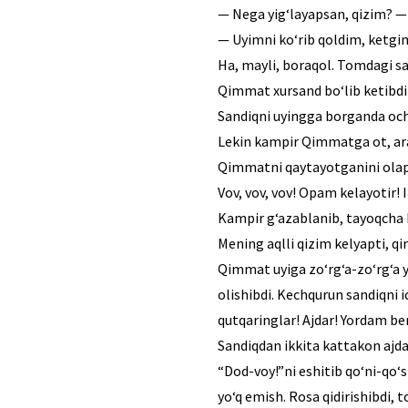
— Nega yig‘layapsan, qizim? — 
— Uyimni ko‘rib qoldim, ketgim
Ha, mayli, boraqol. Tomdagi san
Qimmat xursand bo‘lib ketibdi 
Sandiqni uyingga borganda ocha
Lekin kampir Qimmatga ot, ara
Qimmatni qaytayotganini olapar 
Vov, vov, vov! Opam kelayotir! 
Kampir g‘azablanib, tayoqcha bil
Mening aqlli qizim kelyapti, q
Qimmat uyiga zo‘rg‘a-zo‘rg‘a ye
olishibdi. Kechqurun sandiqni i
qutqaringlar! Ajdar! Yordam ber
Sandiqdan ikkita kattakon ajdar
“Dod-voy!”ni eshitib qo‘ni-qo‘s
yo‘q emish. Rosa qidirishibdi, 