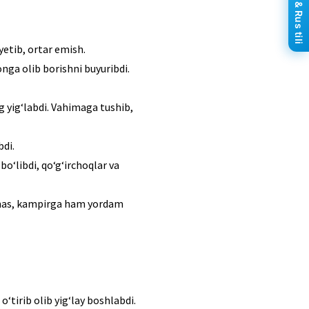
Ingliz & Rus tili
etib, ortar emish.
nga olib borishni buyuribdi.
g yig‘labdi. Vahimaga tushib,
bdi.
o‘libdi, qo‘g‘irchoqlar va
irmas, kampirga ham yordam
‘tirib olib yig‘lay boshlabdi.