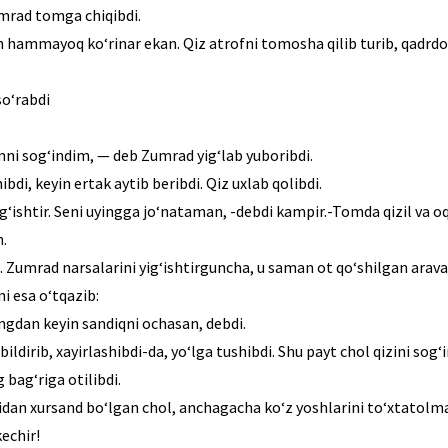
umrad tomga chiqibdi.
 hammayoq ko‘rinar ekan. Qiz atrofni tomosha qilib turib, qadrdon 
so‘rabdi
ni sog‘indim, — deb Zumrad yig‘lab yuboribdi.
bdi, keyin ertak aytib beribdi. Qiz uxlab qolibdi.
g‘ishtir. Seni uyingga jo‘nataman, -debdi kampir.-Tomda qizil va oq
h.
i. Zumrad narsalarini yig‘ishtirguncha, u saman ot qo‘shilgan arava
ni esa o‘tqazib:
ngdan keyin sandiqni ochasan, debdi.
ldirib, xayirlashibdi-da, yo‘lga tushibdi. Shu payt chol qizini sog‘
bag‘riga otilibdi.
idan xursand bo‘lgan chol, anchagacha ko‘z yoshlarini to‘xtatolm
echir!