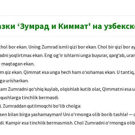
азки ‘Зумрад и Киммат' на узбекс
 chol bor ekan. Uning Zumrad ismli qizi bor ekan. Chol bir qizi bor a
i yoqlirtmas ekan. Eng og‘ir ishlarni unga buyurar, qarg‘ab, urark
i maqtagan ekan.
oym qiz ekan. Qimmat esa unga hech ham o‘xshamas ekan. U tantiq,
sga urisharkan.
am Zumradni qo‘shiq kuylab, olqishlab kutib olar, Qimmatni esa ul
, qushlarga tinchlik bermasdi.
di. Zumraddan qutilmoqchi bo‘lib cholga:
sen bilan birga yashamayman! Uni o‘rmonga olib borib tashla! — d
bdi. Kampir esa tinchlik bermasmish. Chol Zumradni o‘rmonga olib b