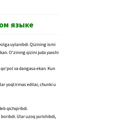
ком языке
yolga uylanibdi. Qizining ismi
an. O‘zining qizini juda yaxshi
 qo‘pol va dangasa ekan. Kun
ar yoqtirmas edilar, chunki u
eb qichqiribdi.
oribdi. Ular uzoq yurishibdi,