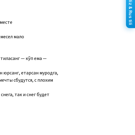
Ingliz & Rus tili
 месте
емесел мало
т тиласанг — кўп ема —
н юрсанг, етарсан муродга,
мечты сбудутся, с плохим
нега, так и снег будет