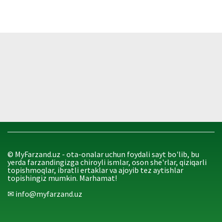
© MyFarzand.uz - ota-onalar uchun foydali sayt bo'lib, bu
yerda farzandingizga chiroyli ismlar, oson she'rlar, qiziqarli
topishmoqlar, ibratli ertaklar va ajoyib tez aytishlar
topishingiz mumkin. Marhamat!
✉ info@myfarzand.uz
‏‏‎ ‎
‏‏‎ ‎