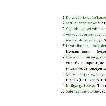
Daraxt bir joyda ko‘karad
Yetti o‘lchab bir kes
/Етт
Yigit kishiga yetmish hu
Aql yoshda emas, boshd
Avval o‘yla, keyin so‘yla
/
Izzat tilasang — ko‘p de
Меньше говори — буде
Yaxshi bilan yursang, ye
ёмон билан юрсанг, қол
(человеком) поведешь
Qalovini topsang, qor yo
гореть (Нет ничего не
Intilganga tole yor
/Инти
Sabr tagi sariq oltin
/Саб