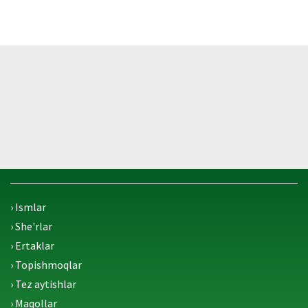
› Ismlar
› She'rlar
› Ertaklar
› Topishmoqlar
› Tez aytishlar
› Maqollar