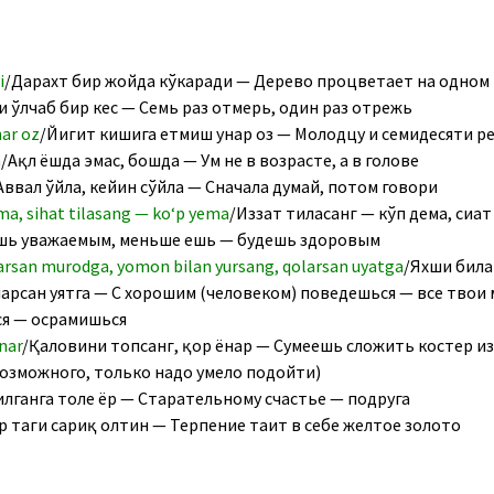
i
/Дарахт бир жойда кўкаради — Дерево процветает на одном
и ўлчаб бир кес — Семь раз отмерь, один раз отрежь
nar oz
/Йигит кишига етмиш ҳунар оз — Молодцу и семидесяти р
a
/Ақл ёшда эмас, бошда — Ум не в возрасте, а в голове
Аввал ўйла, кейин сўйла — Сначала думай, потом говори
ma, sihat tilasang — ko‘p yema
/Иззат тиласанг — кўп дема, сиҳа
шь уважаемым, меньше ешь — будешь здоровым
tarsan murodga, yomon bilan yursang, qolarsan uyatga
/Яхши била
арсан уятга — С хорошим (человеком) поведешься — все твои 
ся — осрамишься
nar
/Қаловини топсанг, қор ёнар — Сумеешь сложить костер из с
возможного, только надо умело подойти)
лганга толе ёр — Старательному счастье — подруга
р таги сариқ олтин — Терпение таит в себе желтое золото