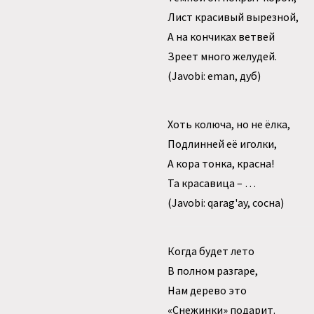
Лист красивый вырезной,
А на кончиках ветвей
Зреет много желудей.
(Javobi: eman, дуб)
Хоть колюча, но не ёлка,
Подлинней её иголки,
А кора тонка, красна!
Та красавица – …
(Javobi: qarag'ay, сосна)
Когда будет лето
В полном разгаре,
Нам дерево это
«Снежинки» подарит.