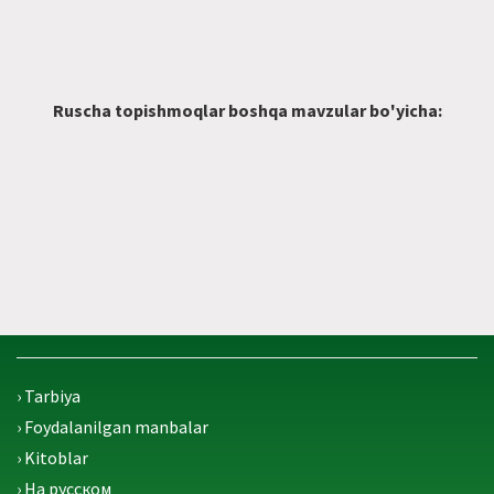
Ruscha topishmoqlar boshqa mavzular bo'yicha:
› Tarbiya
› Foydalanilgan manbalar
› Kitoblar
› На русском