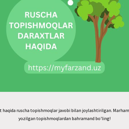
t haqida ruscha topishmoqlar javobi bilan joylashtirilgan. Marhamat
yozilgan topishmoqlardan bahramand bo'ling!