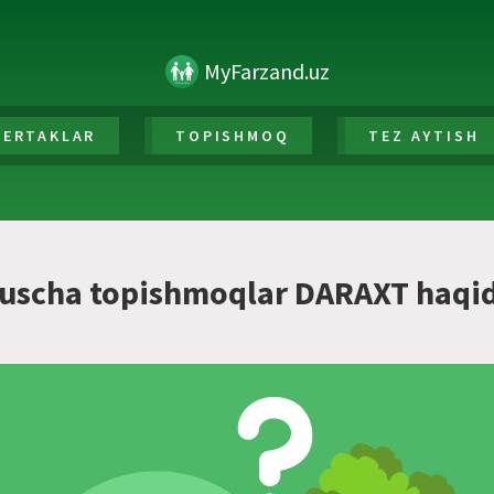
MyFarzand.uz
ERTAKLAR
TOPISHMOQ
TEZ AYTISH
uscha topishmoqlar DARAXT haqi