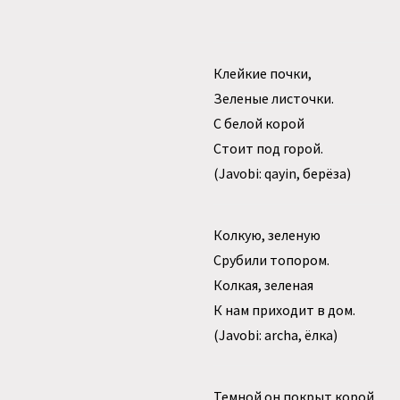
Клейкие почки,
Зеленые листочки.
С белой корой
Стоит под горой.
(Javobi: qayin, берёза)
Колкую, зеленую
Срубили топором.
Колкая, зеленая
К нам приходит в дом.
(Javobi: archa, ёлка)
Темной он покрыт корой,