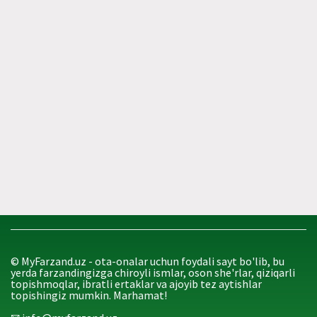
© MyFarzand.uz - ota-onalar uchun foydali sayt bo'lib, bu
yerda farzandingizga chiroyli ismlar, oson she'rlar, qiziqarli
topishmoqlar, ibratli ertaklar va ajoyib tez aytishlar
topishingiz mumkin. Marhamat!