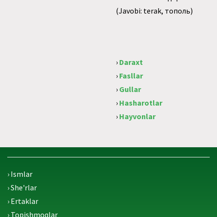
(Javobi: terak, тополь)
›
Daraxt
›
Fasllar
›
Gullar
›
Hasharotlar
›
Hayvonlar
› Ismlar
› She'rlar
› Ertaklar
› Topishmoqlar