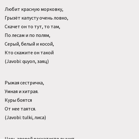
Любит красную морковку,
Грызёт капусту очень ловко,
Скачет он то тут, то там,
По лесам и по полям,
Серый, белый и косой,
Кто скажите он такой
(Javobi: quyon, заяц)
Рыжая сестричка,
Умная и хитрая.
Куры боятся
От нее таятся.
(Javobi: tulki, лиса)
Царь зверей раскатисто рычит,