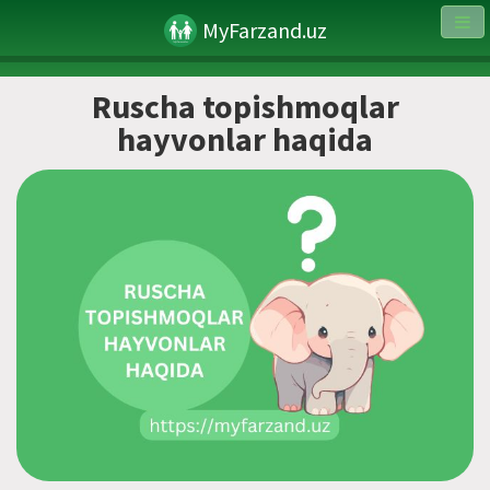
MyFarzand.uz
Ruscha topishmoqlar
hayvonlar haqida