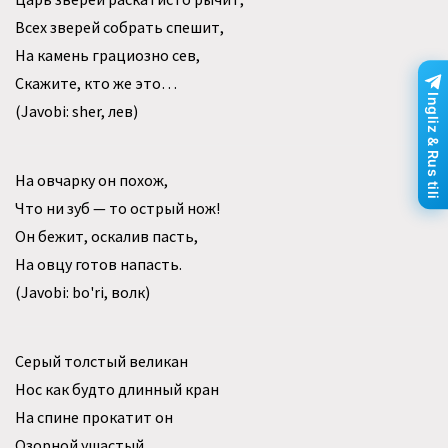
Всех зверей собрать спешит,
На камень грациозно сев,
Скажите, кто же это…
Ingliz & Rus tili
(Javobi: sher, лев)
На овчарку он похож,
Что ни зуб — то острый нож!
Он бежит, оскалив пасть,
На овцу готов напасть.
(Javobi: bo'ri, волк)
Серый толстый великан
Нос как будто длинный кран
На спине прокатит он
Озорной ушастый…