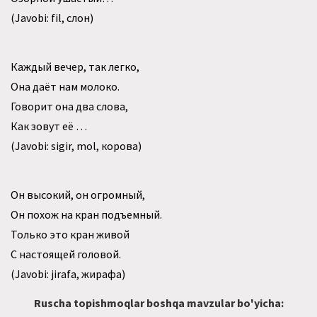
(Javobi: fil, слон)
Каждый вечер, так легко,
Она даёт нам молоко.
Говорит она два слова,
Как зовут её …
(Javobi: sigir, mol, корова)
Он высокий, он огромный,
Он похож на кран подъемный.
Только это кран живой
С настоящей головой.
(Javobi: jirafa, жирафа)
Ruscha topishmoqlar boshqa mavzular bo'yicha: