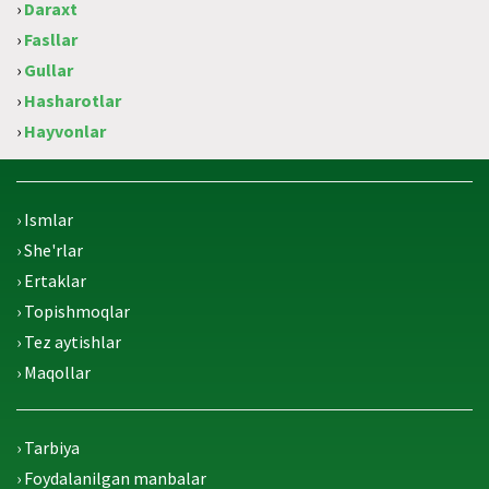
›
Daraxt
›
Fasllar
›
Gullar
›
Hasharotlar
›
Hayvonlar
› Ismlar
› She'rlar
› Ertaklar
› Topishmoqlar
› Tez aytishlar
› Maqollar
› Tarbiya
› Foydalanilgan manbalar