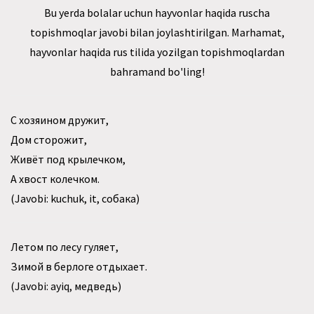
Bu yerda bolalar uchun hayvonlar haqida ruscha
topishmoqlar javobi bilan joylashtirilgan. Marhamat,
hayvonlar haqida rus tilida yozilgan topishmoqlardan
bahramand bo'ling!
С хозяином дружит,
Дом сторожит,
Живёт под крылечком,
А хвост колечком.
(Javobi: kuchuk, it, собака)
Летом по лесу гуляет,
Зимой в берлоге отдыхает.
(Javobi: ayiq, медведь)